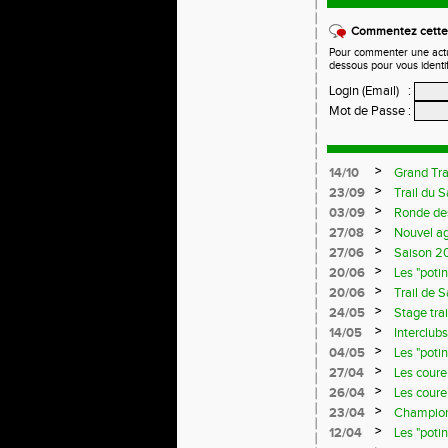
Commentez cette 
Pour commenter une actual
dessous pour vous identi
Login (Email)
:
Mot de Passe
:
>
14/10
Grand Tra
>
23/09
Trail du 
>
03/09
Ronde de
>
27/08
Nouvel a
>
27/06
Saison 20
>
20/06
Les "poti
>
20/06
Trail de 
>
24/05
Stage trai
>
14/05
Interclub
>
04/05
Les "poti
>
27/04
Les coureu
>
26/04
Les coureu
>
23/04
Championn
>
12/04
Les "poti