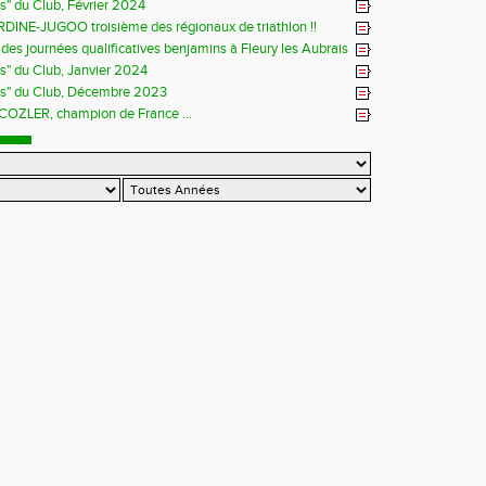
ns" du Club, Février 2024
DINE-JUGOO troisième des régionaux de triathlon !!
es journées qualificatives benjamins à Fleury les Aubrais
ns" du Club, Janvier 2024
ns" du Club, Décembre 2023
 COZLER, champion de France ...