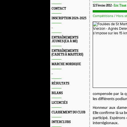
12 Février 2012 -
Eric Tinat
CONTACT
Compétitions
/
Hors s
INSCRIPTION 2024-2025
-
ENTRAÎNEMENTS
JEUNES (EA À MI)
ENTRAÎNEMENTS
(CADETS À MASTERS)
MARCHE NORDIQUE
-
RÉSULTATS
BILANS
compensée par la q
les différents podium
LICENCIÉS
Honneur aux dame
CLASSEMENT DU CLUB
Elle confirme là sa b
participé. Espérons 
INTERCLUBS
interrégionaux.