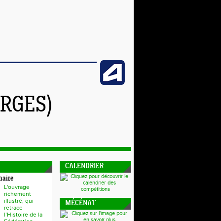
RGES)
CALENDRIER
naire
L'ouvrage
richement
illustré, qui
MÉCÉNAT
retrace
l’Histoire de la