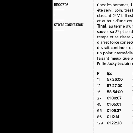
RECORDS
Chez les hommes,
J
été servi! Loin, très
-
classant 2° V1. Il e
et auteur d'une cou
STATS CONNEXION
Tinat,
au terme d'une
sauver sa 3° place 
temps et se classe
d'arrêt forcé consécu
devrait continuer d
un point intermédia
faisant mieux que p
Enfin
Jacky Leclair
c
Pl
tps
11
57:26:00
12
57:27:00
16
58:54:00
27
01:00:07
45
01:05:01
65
01:09:37
86
01:12:14
129
01:22:28