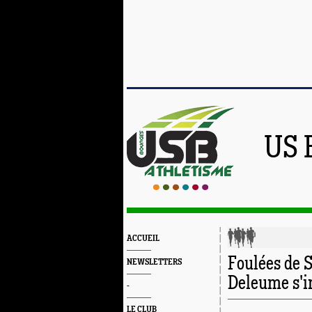
US 
ACCUEIL
Foulées de 
NEWSLETTERS
Deleume s'i
-
LE CLUB