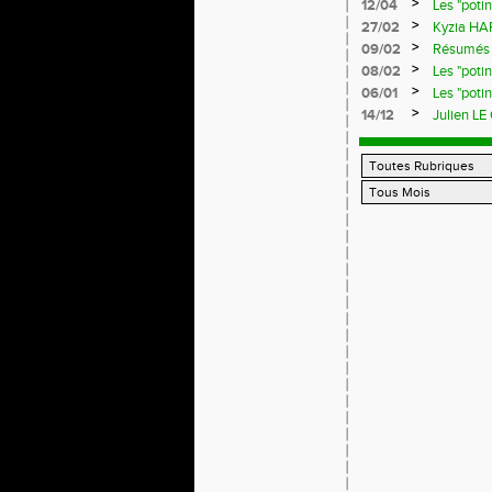
>
12/04
Les "poti
>
27/02
Kyzia HAR
>
09/02
Résumés d
>
08/02
Les "poti
>
06/01
Les "poti
>
14/12
Julien LE