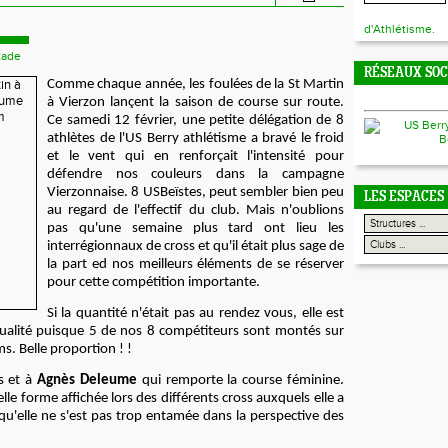
d'Athlétisme.
tade
RÉSEAUX SO
Comme chaque année, les foulées de
la St Martin
à Vierzon lançent la saison de course sur route.
Ce samedi 12 février, une petite délégation de 8
athlètes de l'US Berry athlétisme a bravé le froid
et le vent qui en renforçait l'intensité pour
défendre nos couleurs dans la campagne
Vierzonnaise. 8 USBeïstes, peut sembler bien peu
LES ESPACES
au regard de l'effectif du club. Mais n'oublions
pas qu'une semaine plus tard ont lieu les
interrégionnaux de cross et qu'il était plus sage de
la part ed nos meilleurs éléments de se réserver
pour cette compétition importante.
Si la quantité n'était pas au rendez vous, elle est
ualité puisque 5 de nos 8 compétiteurs sont montés sur
s. Belle proportion ! !
s et à
Agnès Deleume
qui remporte la course féminine.
elle forme affichée lors des différents cross auxquels elle a
qu'elle ne s'est pas trop entamée dans la perspective des