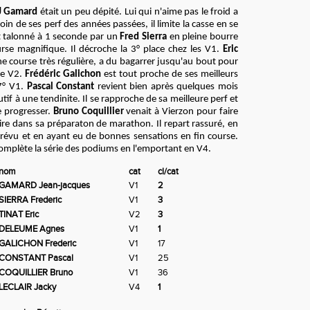
J Gamard
était un peu dépité. Lui qui n'aime pas le froid a
 loin de ses perf des années passées, il limite la casse en se
st talonné à 1 seconde par un
Fred Sierra
en pleine bourre
rse magnifique. Il décroche la 3° place chez les V1.
Eric
 course très régulière, a du bagarrer jusqu'au bout pour
de V2.
Frédéric Galichon
est tout proche de ses meilleurs
 7° V1.
Pascal Constant
revient bien après quelques mois
tif à une tendinite. Il se rapproche de sa meilleure perf et
e progresser.
Bruno Coquillier
venait à Vierzon pour faire
ire dans sa préparaton de marathon. Il repart rassuré, en
révu et en ayant eu de bonnes sensations en fin course.
omplète la série des podiums en l'emportant en V4.
nom
cat
cl/cat
GAMARD Jean-jacques
V1
2
SIERRA Frederic
V1
3
TINAT Eric
V2
3
DELEUME Agnes
V1
1
GALICHON Frederic
V1
17
CONSTANT Pascal
V1
25
COQUILLIER Bruno
V1
36
LECLAIR Jacky
V4
1