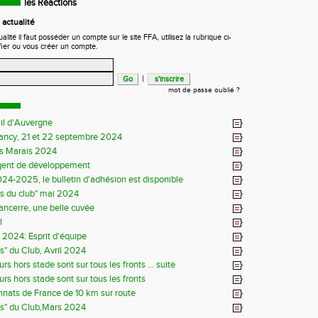
les Réactions
actualité
ité il faut posséder un compte sur le site FFA, utilisez la rubrique ci-
fier ou vous créer un compte.
|
mot de passe oublié ?
il d'Auvergne
Sancy, 21 et 22 septembre 2024
s Marais 2024
gent de développement
24-2025, le bulletin d'adhésion est disponible
ns du club" mai 2024
Sancerre, une belle cuvée
l
s 2024: Esprit d'équipe
ns" du Club, Avril 2024
rs hors stade sont sur tous les fronts ... suite
rs hors stade sont sur tous les fronts
ats de France de 10 km sur route
ns" du Club,Mars 2024