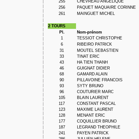
255
CHEVREAU ANGELIQUE
256
PAQUET MAQUAIRE CORINNE
261
MAINGUET MICHEL
2 TOURS
Pl.
Nom-prénom
1
TESSIOT CHRISTOPHE
6
RIBEIRO PATRICK
31
MOUTEL SEBASTIEN
33
TINAT ERIC
43
HA TIEN THANH
46
GUIGNAT DIDIER
68
GAMARD ALAIN
90
PILLAVOINE FRANCOIS
93
SYTY BRUNO
96
COUTURIER MARC
105
BLAIN LAURENT
117
CONSTANT PASCAL
123
MAXIME LAURENT
128
MENANT ERIC
177
COQUILLIER BRUNO
187
LEGRAND THEOPHILE
241
PAYEN PATRICK
286
JULLIEN HELENE