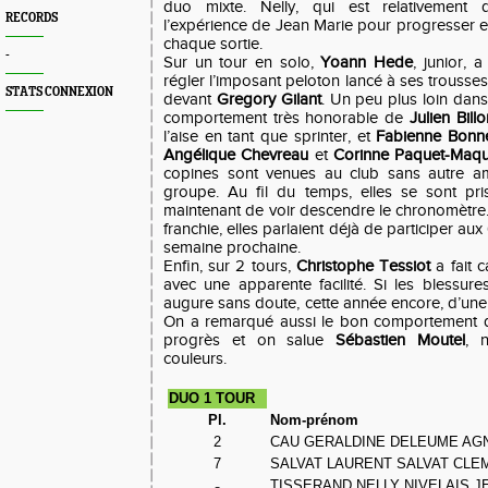
duo mixte. Nelly, qui est relativement 
RECORDS
l’expérience de Jean Marie pour progresser e
chaque sortie.
-
Sur un tour en solo,
Yoann Hede
, junior, a
régler l’imposant peloton lancé à ses trousses
STATS CONNEXION
devant
Gregory Gilant
. Un peu plus loin dans
comportement très honorable de
J
ulien Billo
l’aise en tant que sprinter, et
Fabienne Bonn
Angélique Chevreau
et
Corinne Paquet-Maqu
copines sont venues au club sans autre am
groupe. Au fil du temps, elles se sont pri
maintenant de voir descendre le chronomètre. 
franchie, elles parlaient déjà de participer 
semaine prochaine.
Enfin, sur 2 tours,
Christophe Tessiot
a fait c
avec une apparente facilité. Si les blessures 
augure sans doute, cette année encore, d’une
On a remarqué aussi le bon comportement
progrès et on salue
Sébastien Moutel
, 
couleurs.
DUO 1 TOUR
Pl.
Nom-prénom
2
CAU GERALDINE DELEUME AG
7
SALVAT LAURENT SALVAT CLE
TISSERAND NELLY NIVELAIS J