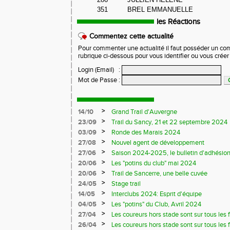
351
BREL EMMANUELLE
les Réactions
Commentez cette actualité
Pour commenter une actualité il faut posséder un compt
rubrique ci-dessous pour vous identifier ou vous crée
Login (Email)
:
Mot de Passe
:
>
14/10
Grand Trail d'Auvergne
>
23/09
Trail du Sancy, 21 et 22 septembre 2024
>
03/09
Ronde des Marais 2024
>
27/08
Nouvel agent de développement
>
27/06
Saison 2024-2025, le bulletin d'adhésion
>
20/06
Les "potins du club" mai 2024
>
20/06
Trail de Sancerre, une belle cuvée
>
24/05
Stage trail
>
14/05
Interclubs 2024: Esprit d'équipe
>
04/05
Les "potins" du Club, Avril 2024
>
27/04
Les coureurs hors stade sont sur tous les fr
>
26/04
Les coureurs hors stade sont sur tous les 