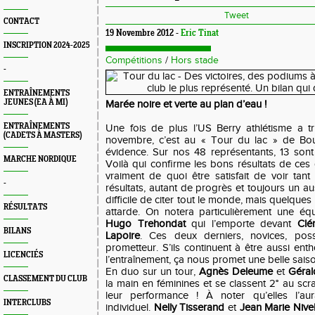
Tweet
CONTACT
19 Novembre 2012 -
Eric Tinat
INSCRIPTION 2024-2025
Compétitions
/
Hors stade
-
ENTRAÎNEMENTS
JEUNES (EA À MI)
Marée noire et verte au plan d’eau !
ENTRAÎNEMENTS
Une fois de plus l’US Berry athlétisme a t
(CADETS À MASTERS)
novembre, c’est au « Tour du lac » de Bo
évidence. Sur nos 48 représentants, 13 son
MARCHE NORDIQUE
Voilà qui confirme les bons résultats de ces 
vraiment de quoi être satisfait de voir ta
-
résultats, autant de progrès et toujours un auss
difficile de citer tout le monde, mais quelques 
RÉSULTATS
attarde. On notera particulièrement une é
Hugo Trehondat
qui l’emporte devant
Clé
BILANS
Lapoire
. Ces deux derniers, novices, poss
prometteur. S’ils continuent à être aussi enth
LICENCIÉS
l’entraînement, ça nous promet une belle sais
En duo sur un tour,
Agnès Deleume
et
Géral
CLASSEMENT DU CLUB
la main en féminines et se classent 2° au scra
leur performance ! À noter qu’elles l’au
INTERCLUBS
individuel.
Nelly Tisserand
et
Jean Marie Nivel