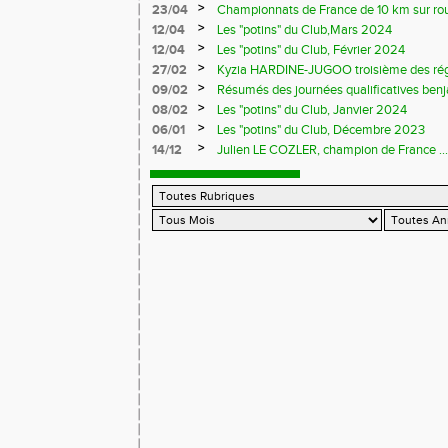
>
23/04
Championnats de France de 10 km sur ro
>
12/04
Les "potins" du Club,Mars 2024
>
12/04
Les "potins" du Club, Février 2024
>
27/02
Kyzia HARDINE-JUGOO troisième des régio
>
09/02
Résumés des journées qualificatives benj
>
08/02
Les "potins" du Club, Janvier 2024
>
06/01
Les "potins" du Club, Décembre 2023
>
14/12
Julien LE COZLER, champion de France ...