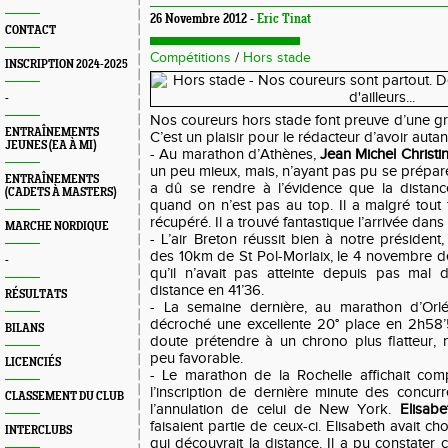
26 Novembre 2012 -
Eric Tinat
CONTACT
Compétitions
/
Hors stade
INSCRIPTION 2024-2025
-
Nos coureurs hors stade font preuve d’une gro
ENTRAÎNEMENTS
C’est un plaisir pour le rédacteur d’avoir auta
JEUNES (EA À MI)
- Au marathon d’Athènes,
Jean Michel Christi
un peu mieux, mais, n’ayant pas pu se préparer
ENTRAÎNEMENTS
a dû se rendre à l’évidence que la distan
(CADETS À MASTERS)
quand on n’est pas au top. Il a malgré tout 
récupéré. Il a trouvé fantastique l’arrivée dans
MARCHE NORDIQUE
- L’air Breton réussit bien à notre président
des 10km de St Pol-Morlaix, le 4 novembre dern
-
qu’il n’avait pas atteinte depuis pas mal
distance en 41’36.
RÉSULTATS
- La semaine dernière, au marathon d’Orl
décroché une excellente 20° place en 2h58’
BILANS
doute prétendre à un chrono plus flatteur, 
peu favorable.
LICENCIÉS
- Le marathon de la Rochelle affichait com
l’inscription de dernière minute des concurr
CLASSEMENT DU CLUB
l’annulation de celui de New York.
Elisab
faisaient partie de ceux-ci. Elisabeth avait c
INTERCLUBS
qui découvrait la distance. Il a pu constater ce 