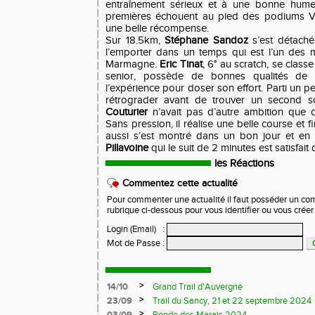
entraînement sérieux et à une bonne hume
premières échouent au pied des podiums V1 
une belle récompense.
Sur 18.5km,
Stéphane Sandoz
s’est détaché
l’emporter dans un temps qui est l’un des me
Marmagne.
Eric Tinat
, 6° au scratch, se class
senior, possède de bonnes qualités de c
l’expérience pour doser son effort. Parti un peu
rétrograder avant de trouver un second so
Couturier
n’avait pas d’autre ambition que d
Sans pression, il réalise une belle course et f
aussi s’est montré dans un bon jour et en 
Pillavoine
qui le suit de 2 minutes est satisfait
les Réactions
Commentez cette actualité
Pour commenter une actualité il faut posséder un compt
rubrique ci-dessous pour vous identifier ou vous crée
Login (Email)
:
Mot de Passe
:
>
14/10
Grand Trail d'Auvergne
>
23/09
Trail du Sancy, 21 et 22 septembre 2024
>