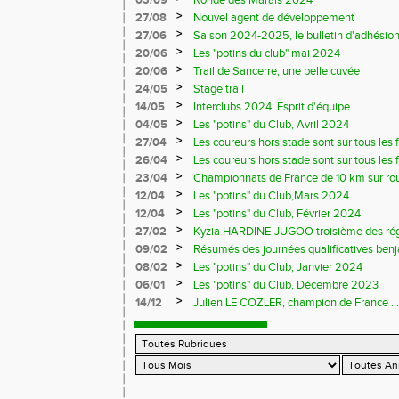
03/09
Ronde des Marais 2024
>
27/08
Nouvel agent de développement
>
27/06
Saison 2024-2025, le bulletin d'adhésion
>
20/06
Les "potins du club" mai 2024
>
20/06
Trail de Sancerre, une belle cuvée
>
24/05
Stage trail
>
14/05
Interclubs 2024: Esprit d'équipe
>
04/05
Les "potins" du Club, Avril 2024
>
27/04
Les coureurs hors stade sont sur tous les fr
>
26/04
Les coureurs hors stade sont sur tous les 
>
23/04
Championnats de France de 10 km sur ro
>
12/04
Les "potins" du Club,Mars 2024
>
12/04
Les "potins" du Club, Février 2024
>
27/02
Kyzia HARDINE-JUGOO troisième des régio
>
09/02
Résumés des journées qualificatives benj
>
08/02
Les "potins" du Club, Janvier 2024
>
06/01
Les "potins" du Club, Décembre 2023
>
14/12
Julien LE COZLER, champion de France ...