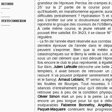
grandeur de l’épreuve. Perclus de crampes à p
RECORDS
25’ sur la 2° partie de la course pour 
qu’Elisabeth, en marathonienne aguerrie, aur
-
difficultés (entraînement ? Hydratation ?) e
pas s’arrêter sur une si douloureuse expér
STATS CONNEXION
rejoindre le groupe des coureurs de l’USBerry
À cette même course, le jeune retraité e
pouvait être satisfait. En 3h23, il se classe 16
régulière.
- La fin de l’année étant réservée aux corrida
dernière épreuve de l’année dans le dépa
peuvent s’exprimer. Bien que la météo a
catastrophiques sur le Berry la veille au soir, a
sous un ciel clément que s’est déroulé l’épre
fois encore le club le plus représenté, à égali
Sur 6km,
Julien Lafeuille
décroche une belle 2°
templiers, il avait besoin de retrouver un
rassuré. Il va pouvoir préparer sereinement le
et le Sancy).
Arnaud Leblanc
, 11° senior, a l
les foulées de Bourges. Tout nouveau, Il 
séances d’entraînement pour qu’il décolle v
retrouve peu à peu de la condition physiqu
Olivier
Simon
était un peu à la peine. La d
encore un peu longue pour lui qui a débu
inséparables
Fabienne Bonnefoy
,
Angéliq
Paquet-
Maquaire
continuent leur progress