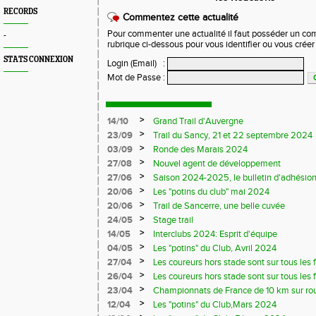
RECORDS
Commentez cette actualité
Pour commenter une actualité il faut posséder un compt
-
rubrique ci-dessous pour vous identifier ou vous crée
STATS CONNEXION
Login (Email)
:
Mot de Passe
:
>
14/10
Grand Trail d'Auvergne
>
23/09
Trail du Sancy, 21 et 22 septembre 2024
>
03/09
Ronde des Marais 2024
>
27/08
Nouvel agent de développement
>
27/06
Saison 2024-2025, le bulletin d'adhésion
>
20/06
Les "potins du club" mai 2024
>
20/06
Trail de Sancerre, une belle cuvée
>
24/05
Stage trail
>
14/05
Interclubs 2024: Esprit d'équipe
>
04/05
Les "potins" du Club, Avril 2024
>
27/04
Les coureurs hors stade sont sur tous les fr
>
26/04
Les coureurs hors stade sont sur tous les 
>
23/04
Championnats de France de 10 km sur ro
>
12/04
Les "potins" du Club,Mars 2024