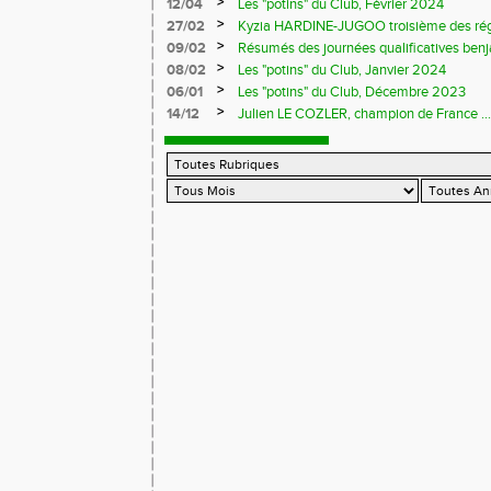
>
12/04
Les "potins" du Club, Février 2024
>
27/02
Kyzia HARDINE-JUGOO troisième des régio
>
09/02
Résumés des journées qualificatives benj
>
08/02
Les "potins" du Club, Janvier 2024
>
06/01
Les "potins" du Club, Décembre 2023
>
14/12
Julien LE COZLER, champion de France ...