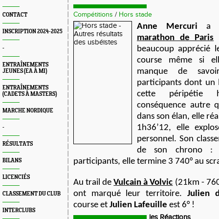
Compétitions
/
Hors stade
CONTACT
Anne Mercuri
a p
INSCRIPTION 2024-2025
marathon de Paris
s
beaucoup apprécié le
-
course même si ell
ENTRAÎNEMENTS
manque de savoir-
JEUNES (EA À MI)
participants dont un l
ENTRAÎNEMENTS
cette péripétie 
(CADETS À MASTERS)
conséquence autre q
MARCHE NORDIQUE
dans son élan, elle réa
1h36’12, elle explo
-
personnel. Son classe
RÉSULTATS
de son chrono : 
participants, elle termine 3 740° au scr
BILANS
LICENCIÉS
Au trail de
Vulcain à Volvic
(21km - 760d
ont marqué leur territoire.
Julien 
CLASSEMENT DU CLUB
course et
Julien Lafeuille
est 6° !
INTERCLUBS
les Réactions