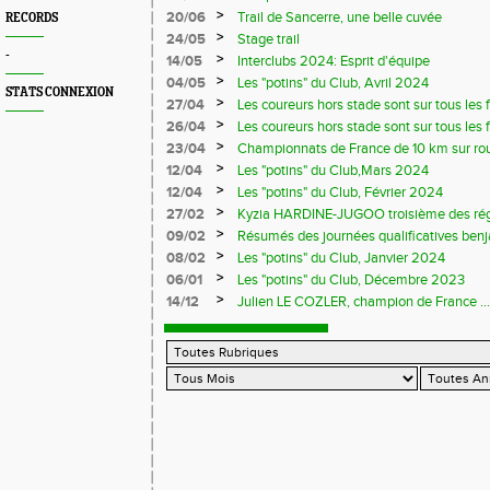
>
20/06
Trail de Sancerre, une belle cuvée
RECORDS
>
24/05
Stage trail
-
>
14/05
Interclubs 2024: Esprit d'équipe
>
04/05
Les "potins" du Club, Avril 2024
STATS CONNEXION
>
27/04
Les coureurs hors stade sont sur tous les fr
>
26/04
Les coureurs hors stade sont sur tous les 
>
23/04
Championnats de France de 10 km sur ro
>
12/04
Les "potins" du Club,Mars 2024
>
12/04
Les "potins" du Club, Février 2024
>
27/02
Kyzia HARDINE-JUGOO troisième des régio
>
09/02
Résumés des journées qualificatives benj
>
08/02
Les "potins" du Club, Janvier 2024
>
06/01
Les "potins" du Club, Décembre 2023
>
14/12
Julien LE COZLER, champion de France ...