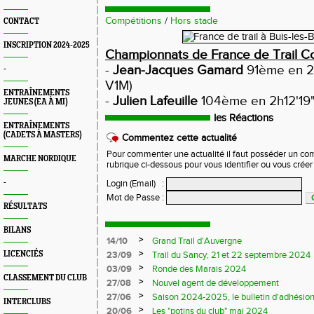
Compétitions
/
Hors stade
CONTACT
INSCRIPTION 2024-2025
Championnats de France de Trail Co
-
Jean-Jacques Gamard
91ème en 2
-
V1M)
ENTRAÎNEMENTS
-
Julien Lafeuille
104ème en 2h12'19
JEUNES (EA À MI)
les Réactions
ENTRAÎNEMENTS
(CADETS À MASTERS)
Commentez cette actualité
Pour commenter une actualité il faut posséder un compt
MARCHE NORDIQUE
rubrique ci-dessous pour vous identifier ou vous crée
-
Login (Email)
:
Mot de Passe
:
RÉSULTATS
BILANS
>
14/10
Grand Trail d'Auvergne
>
LICENCIÉS
23/09
Trail du Sancy, 21 et 22 septembre 2024
>
03/09
Ronde des Marais 2024
CLASSEMENT DU CLUB
>
27/08
Nouvel agent de développement
>
27/06
Saison 2024-2025, le bulletin d'adhésion
INTERCLUBS
>
20/06
Les "potins du club" mai 2024