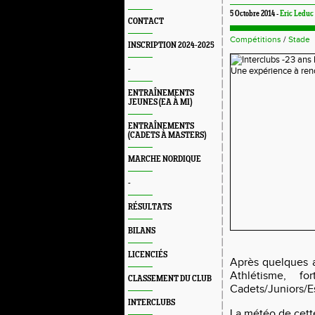
5 Octobre 2014 -
Eric Leduc
CONTACT
Compétitions
/
Stade
INSCRIPTION 2024-2025
-
ENTRAÎNEMENTS
JEUNES (EA À MI)
ENTRAÎNEMENTS
(CADETS À MASTERS)
MARCHE NORDIQUE
-
RÉSULTATS
BILANS
LICENCIÉS
Après quelques a
Athlétisme, f
CLASSEMENT DU CLUB
Cadets/Juniors/Es
INTERCLUBS
La météo de cett