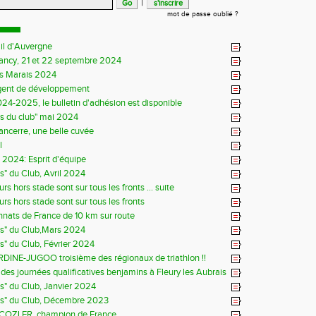
|
mot de passe oublié ?
il d'Auvergne
Sancy, 21 et 22 septembre 2024
s Marais 2024
gent de développement
24-2025, le bulletin d'adhésion est disponible
ns du club" mai 2024
Sancerre, une belle cuvée
l
s 2024: Esprit d'équipe
ns" du Club, Avril 2024
rs hors stade sont sur tous les fronts ... suite
rs hors stade sont sur tous les fronts
ats de France de 10 km sur route
ns" du Club,Mars 2024
ns" du Club, Février 2024
DINE-JUGOO troisième des régionaux de triathlon !!
es journées qualificatives benjamins à Fleury les Aubrais
ns" du Club, Janvier 2024
ns" du Club, Décembre 2023
 COZLER, champion de France ...