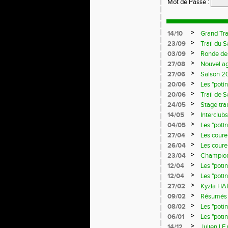
Mot de Passe
:
>
14/10
Grand Tra
>
23/09
Trail du 
>
03/09
Ronde de
>
27/08
Nouvel a
>
27/06
Saison 20
>
20/06
Les "poti
>
20/06
Trail de 
>
24/05
Stage trai
>
14/05
Interclub
>
04/05
Les "poti
>
27/04
Les coureu
>
26/04
Les coureu
>
23/04
Championn
>
12/04
Les "poti
>
12/04
Les "poti
>
27/02
Kyzia HAR
>
09/02
Résumés d
>
08/02
Les "poti
>
06/01
Les "poti
>
14/12
Julien LE