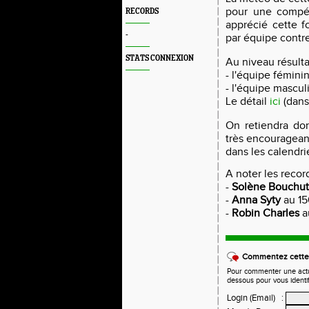
pour une compéti
RECORDS
apprécié cette f
-
par équipe contre
STATS CONNEXION
Au niveau résulta
- l'équipe fémin
- l'équipe mascul
Le détail
ici
(dans 
On retiendra don
très encouragean
dans les calendri
A noter les recor
-
Solène Bouchut
-
Anna Syty
au 15
-
Robin Charles
a
Commentez cette 
Pour commenter une actual
dessous pour vous identi
Login (Email)
: