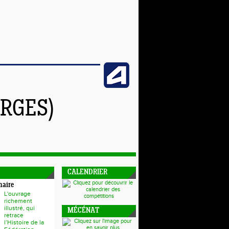
RGES)
CALENDRIER
naire
L'ouvrage
richement
illustré, qui
MÉCÉNAT
retrace
l’Histoire de la