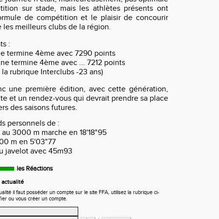
tion sur stade, mais les athlètes présents ont
ormule de compétition et le plaisir de concourir
 les meilleurs clubs de la région
.
ts :
ine termine 4ème avec 7290 points
ine termine 4ème avec ... 7212 points
la rubrique Interclubs -23 ans)
c une première édition, avec cette génération,
te et un rendez-vous qui devrait prendre sa place
ers des saisons futures.
ds personnels de :
au 3000 m marche en 18'18"95
00 m en 5'03"77
u javelot avec 45m93
les Réactions
actualité
ité il faut posséder un compte sur le site FFA, utilisez la rubrique ci-
fier ou vous créer un compte.