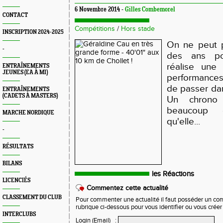
6 Novembre 2014 -
Gilles Combemorel
CONTACT
Compétitions
/
Hors stade
INSCRIPTION 2024-2025
On ne peut p
-
des ans po
réalise une
ENTRAÎNEMENTS
JEUNES (EA À MI)
performances 
de passer dan
ENTRAÎNEMENTS
(CADETS À MASTERS)
Un chrono 
beaucoup 
MARCHE NORDIQUE
qu'elle...
-
RÉSULTATS
BILANS
les Réactions
LICENCIÉS
Commentez cette actualité
CLASSEMENT DU CLUB
Pour commenter une actualité il faut posséder un compt
rubrique ci-dessous pour vous identifier ou vous crée
INTERCLUBS
Login (Email)
: