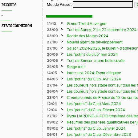
Mot de Passe
:
RECORDS
-
>
14/10
Grand Trail d'Auvergne
STATS CONNEXION
>
23/09
Trail du Sancy, 21 et 22 septembre 2024
>
03/09
Ronde des Marais 2024
>
27/08
Nouvel agent de développement
>
27/06
Saison 2024-2025, le bulletin d'adhésion
>
20/06
Les "potins du club" mai 2024
>
20/06
Trail de Sancerre, une belle cuvée
>
24/05
Stage trail
>
14/05
Interclubs 2024: Esprit d'équipe
>
04/05
Les "potins" du Club, Avril 2024
>
27/04
Les coureurs hors stade sont sur tous les fr
>
26/04
Les coureurs hors stade sont sur tous les 
>
23/04
Championnats de France de 10 km sur ro
>
12/04
Les "potins" du Club,Mars 2024
>
12/04
Les "potins" du Club, Février 2024
>
27/02
Kyzia HARDINE-JUGOO troisième des régio
>
09/02
Résumés des journées qualificatives benj
>
08/02
Les "potins" du Club, Janvier 2024
>
06/01
Les "potins" du Club, Décembre 2023