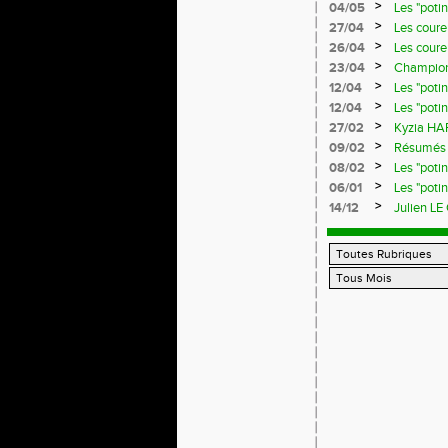
>
04/05
Les "poti
>
27/04
Les coureu
>
26/04
Les coureu
>
23/04
Championn
>
12/04
Les "poti
>
12/04
Les "poti
>
27/02
Kyzia HAR
>
09/02
Résumés d
>
08/02
Les "poti
>
06/01
Les "poti
>
14/12
Julien LE