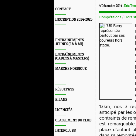
4 Décembre 2014 -
Eric Tin
CONTACT
Compétitions
/
Hors s
INSCRIPTION 2024-2025
-
ENTRAÎNEMENTS
JEUNES (EA À MI)
ENTRAÎNEMENTS
(CADETS À MASTERS)
MARCHE NORDIQUE
-
RÉSULTATS
BILANS
13km, nos 3 rep
LICENCIÉS
anticipé par les 
contraints de rem
CLASSEMENT DU CLUB
est remarquabl
place d’autant p
INTERCLUBS
dans sa remontée