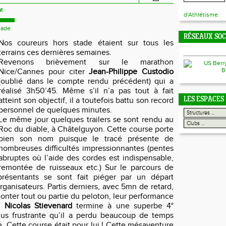
at
d'Athlétisme.
tade
RÉSEAUX SO
Nos coureurs hors stade étaient sur tous les
terrains ces dernières semaines.
Revenons brièvement sur le marathon
Nice/Cannes pour citer
Jean-Philippe Custodio
(oublié dans le compte rendu précédent) qui a
réalisé 3h50’45. Même s’il n’a pas tout à fait
atteint son objectif, il a toutefois battu son record
LES ESPACES
personnel de quelques minutes.
Le même jour quelques trailers se sont rendu au
Roc du diable, à Châtelguyon. Cette course porte
bien son nom puisque le tracé présente de
nombreuses difficultés impressionnantes (pentes
abruptes où l’aide des cordes est indispensable,
remontée de ruisseaux etc.) Sur le parcours de
résentants se sont fait piéger par un départ
organisateurs. Partis derniers, avec 5mn de retard,
onter tout ou partie du peloton, leur performance
e.
Nicolas Stievenard
termine à une superbe 4°
lus frustrante qu’il a perdu beaucoup de temps
. Cette course était pour lui ! Cette mésaventure