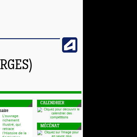
RGES)
CALENDRIER
naire
L'ouvrage
richement
illustré, qui
MÉCÉNAT
retrace
l’Histoire de la