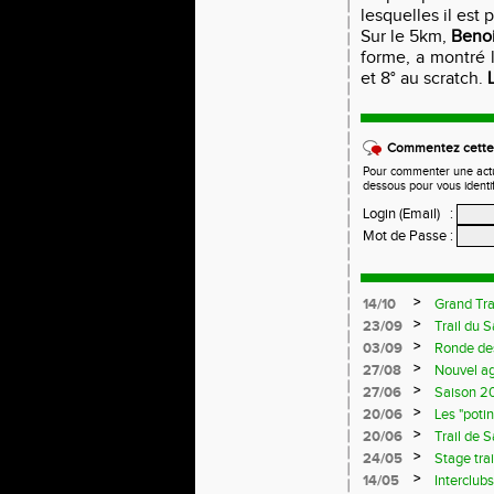
lesquelles il est p
Sur le 5km,
Benoi
forme, a montré 
et 8° au scratch.
Commentez cette 
Pour commenter une actual
dessous pour vous identi
Login (Email)
:
Mot de Passe
:
>
14/10
Grand Tra
>
23/09
Trail du 
>
03/09
Ronde de
>
27/08
Nouvel a
>
27/06
Saison 20
>
20/06
Les "poti
>
20/06
Trail de 
>
24/05
Stage trai
>
14/05
Interclub