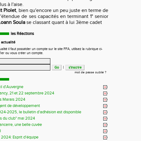
lus à l'aise.
t Piolet
, bien qu'encore un peu juste en terme de
l'étendue de ses capacités en terminant 1° senior
Loann Soula
se classant quant à lui 3ème cadet
les Réactions
actualité
ité il faut posséder un compte sur le site FFA, utilisez la rubrique ci-
fier ou vous créer un compte.
|
mot de passe oublié ?
il d'Auvergne
Sancy, 21 et 22 septembre 2024
s Marais 2024
gent de développement
24-2025, le bulletin d'adhésion est disponible
ns du club" mai 2024
Sancerre, une belle cuvée
l
s 2024: Esprit d'équipe