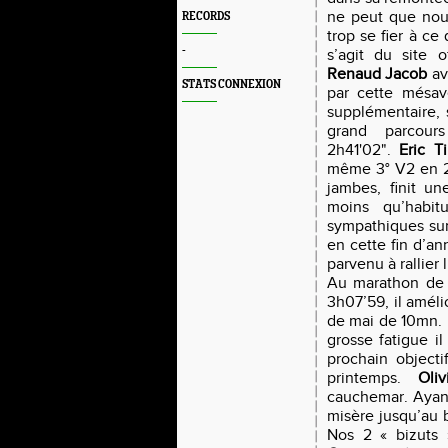
ne peut que nous
RECORDS
trop se fier à ce
-
s’agit du site o
Renaud Jacob
ava
STATS CONNEXION
par cette mésav
supplémentaire, 
grand parcour
2h41'02".
Eric Ti
même 3° V2 en 
jambes, finit un
moins qu’habit
sympathiques sur
en cette fin d’an
parvenu à rallier l
Au marathon de
3h07’59, il amél
de mai de 10mn. 
grosse fatigue il
prochain object
printemps.
Oli
cauchemar. Ayant 
misère jusqu’au 
Nos 2 « bizuts 