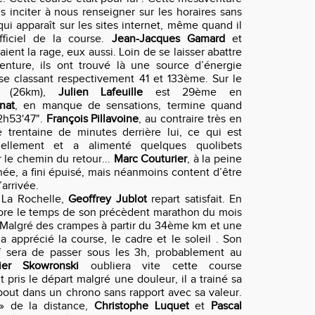
 inciter à nous renseigner sur les horaires sans
 qui apparaît sur les sites internet, même quand il
fficiel de la course.
Jean-Jacques Gamard
et
ient la rage, eux aussi. Loin de se laisser abattre
enture, ils ont trouvé là une source d’énergie
se classant respectivement 41 et 133ème. Sur le
s (26km),
Julien Lafeuille
est 29ème en
nat
, en manque de sensations, termine quand
2h53'47".
François Pillavoine
, au contraire très en
e trentaine de minutes derrière lui, ce qui est
uellement et a alimenté quelques quolibets
 le chemin du retour...
Marc Couturier
, à la peine
née, a fini épuisé, mais néanmoins content d’être
’arrivée.
 La Rochelle,
Geoffrey Jublot
repart satisfait. En
iore le temps de son précèdent marathon du mois
Malgré des crampes à partir du 34ème km et une
 a apprécié la course, le cadre et le soleil . Son
if sera de passer sous les 3h, probablement au
vier Skowronski
oubliera vite cette course
pris le départ malgré une douleur, il a trainé sa
bout dans un chrono sans rapport avec sa valeur.
» de la distance,
Christophe Luquet
et
Pascal