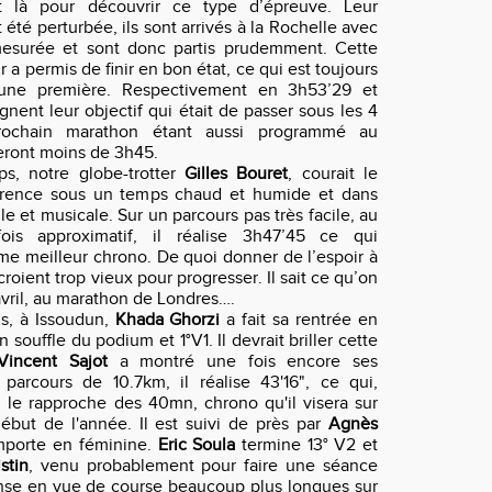
 là pour découvrir ce type d’épreuve. Leur
 été perturbée, ils sont arrivés à la Rochelle avec
esurée et sont donc partis prudemment. Cette
r a permis de finir en bon état, ce qui est toujours
 une première. Respectivement en 3h53’29 et
ignent leur objectif qui était de passer sous les 4
rochain marathon étant aussi programmé au
seront moins de 3h45.
s, notre globe-trotter
Gilles Bouret
, courait le
rence sous un temps chaud et humide et dans
e et musicale. Sur un parcours pas très facile, au
ois approximatif, il réalise 3h47’45 ce qui
me meilleur chrono. De quoi donner de l’espoir à
croient trop vieux pour progresser. Il sait ce qu’on
avril, au marathon de Londres….
s, à Issoudun,
Khada Ghorzi
a fait sa rentrée en
n souffle du podium et 1°V1. Il devrait briller cette
Vincent Sajot
a montré une fois encore ses
parcours de 10.7km, il réalise 43'16", ce qui,
le rapproche des 40mn, chrono qu'il visera sur
ébut de l'année. Il est suivi de près par
Agnès
mporte en féminine.
Eric Soula
termine 13° V2 et
stin
, venu probablement pour faire une séance
nse en vue de course beaucoup plus longues sur