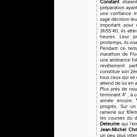
Constant
étaient
préparation ayant
une confiance m
sage décision leu
important pour
3h55’40, ils atte
heures. Leur p
printemps, ils vi
Pendant ce temp
marathon de Flo
une ambiance foll
revêtement parf
constitue son 2è
tous ceux qui se 
attend de lui en 
Plus près de nou
terminant 4° , à u
année encore.
progrès. Sur un 
ramené sur 10km 
les courses du d
Deleume
qui l'e
Jean-Michel Chri
un peu plus inte