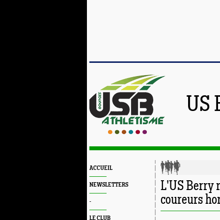
US 
ACCUEIL
L'US Berry r
NEWSLETTERS
coureurs hor
-
LE CLUB