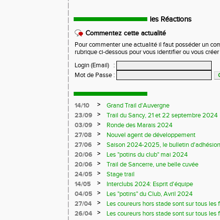
les Réactions
Commentez cette actualité
Pour commenter une actualité il faut posséder un compt
rubrique ci-dessous pour vous identifier ou vous crée
Login (Email)
:
Mot de Passe
:
>
14/10
Grand Trail d'Auvergne
>
23/09
Trail du Sancy, 21 et 22 septembre 2024
>
03/09
Ronde des Marais 2024
>
27/08
Nouvel agent de développement
>
27/06
Saison 2024-2025, le bulletin d'adhésion
>
20/06
Les "potins du club" mai 2024
>
20/06
Trail de Sancerre, une belle cuvée
>
24/05
Stage trail
>
14/05
Interclubs 2024: Esprit d'équipe
>
04/05
Les "potins" du Club, Avril 2024
>
27/04
Les coureurs hors stade sont sur tous les fr
>
26/04
Les coureurs hors stade sont sur tous les 