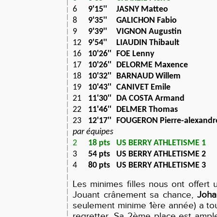
6
9'15''
JASNY Matteo
8
9'35''
GALICHON Fabio
9
9'39''
VIGNON Augustin
12
9'54''
LIAUDIN Thibault
16
10'26''
FOE Lenny
17
10'26''
DELORME Maxence
18
10'32''
BARNAUD Willem
19
10'43''
CANIVET Emile
21
11'30''
DA COSTA Armand
22
11'46''
DELMER Thomas
23
12'17''
FOUGERON Pierre-alexandr
par équipes
2
18 pts
US BERRY ATHLETISME 1
3
54 pts
US BERRY ATHLETISME 2
4
80 pts
US BERRY ATHLETISME 3
Les minimes filles nous ont offert
Jouant crânement sa chance,
Joha
seulement minime 1ère année) a tout
regretter. Sa 2ème place est ampl