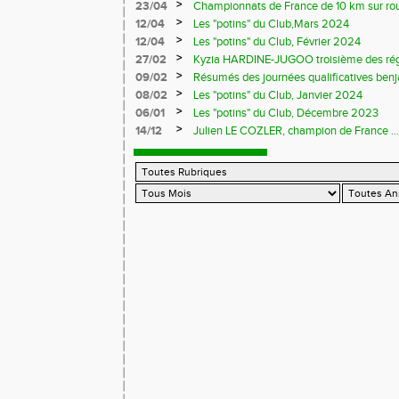
>
23/04
Championnats de France de 10 km sur ro
>
12/04
Les "potins" du Club,Mars 2024
>
12/04
Les "potins" du Club, Février 2024
>
27/02
Kyzia HARDINE-JUGOO troisième des régio
>
09/02
Résumés des journées qualificatives benj
>
08/02
Les "potins" du Club, Janvier 2024
>
06/01
Les "potins" du Club, Décembre 2023
>
14/12
Julien LE COZLER, champion de France ...