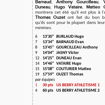
Barnaud
,
Anthony Gourcilleau
,
Duneau
,
Hugo Vataire
,
Matteo C
montrera cet été qu’il est plus à l
Thomas Ouzet
ont fait du bon bo
qu’ils sont pour la plupart dans le
minimes.
6
13'30''
BURLAUD Hugo
7
13'34''
BARNAUD Evan
8
13'45''
GOURCILLEAU Anthony
9
14'04''
JASNY Victor
12
14'25''
DUNEAU Evan
14
14'46''
VATAIRE Hugo
15
15'08''
COUTURIER Matteo
19
17'59''
OUZET Thomas
par équipes
1
30 pts
US BERRY ATHLETISME 1
4
60 pts
US BERRY ATHLETISME 2