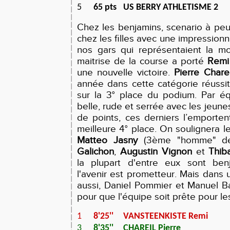
5
65 pts
US BERRY ATHLETISME 2
Chez les benjamins, scenario à pe
chez les filles avec une impression
nos gars qui représentaient la mo
maitrise de la course a porté
Remi
une nouvelle victoire.
Pierre Charei
année dans cette catégorie réussit
sur la 3° place du podium. Par éq
belle, rude et serrée avec les jeune
de points, ces derniers l’emporte
meilleure 4° place. On soulignera l
Matteo Jasny
(3ème "homme" de 
Galichon
,
Augustin Vignon
et
Thiba
la plupart d'entre eux sont ben
l'avenir est prometteur. Mais dans 
aussi, Daniel Pommier et Manuel B
pour que l'équipe soit prête pour le
1
8'25''
VANSTEENKISTE Remi
3
8'35''
CHAREIL Pierre