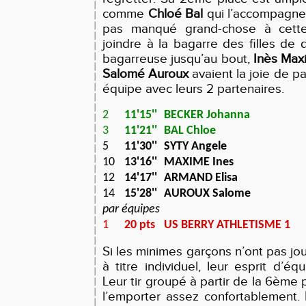
comme
Chloé Bal
qui l’accompagne s
pas manqué grand-chose à cette
joindre à la bagarre des filles de
bagarreuse jusqu’au bout,
Inès Max
Salomé Auroux
avaient la joie de pa
équipe avec leurs 2 partenaires.
2
11'15''
BECKER Johanna
3
11'21''
BAL Chloe
5
11'30''
SYTY Angele
10
13'16''
MAXIME Ines
12
14'17''
ARMAND Elisa
14
15'28''
AUROUX Salome
par équipes
1
20 pts
US BERRY ATHLETISME 1
Si les minimes garçons n’ont pas jo
à titre individuel, leur esprit d’équ
Leur tir groupé à partir de la 6ème
l’emporter assez confortablement.