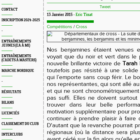
Tweet
CONTACT
13 Janvier 2015 -
Eric Tinat
INSCRIPTION 2024-2025
Compétitions
/
Cross
-
ENTRAÎNEMENTS
JEUNES (EA À MI)
Nos benjamines étaient venues 
voyait que du noir et vert dans le
ENTRAÎNEMENTS
(CADETS À MASTERS)
nouvelle brillante victoire de
Tarah 
toutefois pas résisté à une solid
MARCHE NORDIQUE
qui l’emporte sans coup férir. Le
-
nos représentantes, qui sont allé a
et qui ne sont chronométriquement p
RÉSULTATS
pas suffi. Elles ne doivent surtou
BILANS
trouver dans leur belle performa
motivation supplémentaire pour pro
LICENCIÉS
continuer à prendre plaisir à faire
CLASSEMENT DU CLUB
D'autant que la revanche pourrait p
régionaux (où la distance sera plu
INTERCLUBS
ayant cédé sur la fin alors qu'elle e