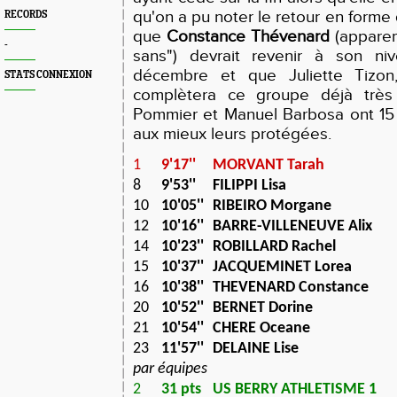
qu'on a pu noter le retour en forme
RECORDS
que
Constance Thévenard
(apparem
-
sans") devrait revenir à son n
décembre et que Juliette Tizon
STATS CONNEXION
complètera ce groupe déjà très 
Pommier et Manuel Barbosa ont 15 
aux mieux leurs protégées.
1
9'17''
MORVANT Tarah
8
9'53''
FILIPPI Lisa
10
10'05''
RIBEIRO Morgane
12
10'16''
BARRE-VILLENEUVE Alix
14
10'23''
ROBILLARD Rachel
15
10'37''
JACQUEMINET Lorea
16
10'38''
THEVENARD Constance
20
10'52''
BERNET Dorine
21
10'54''
CHERE Oceane
23
11'57''
DELAINE Lise
par équipes
2
31 pts
US BERRY ATHLETISME 1