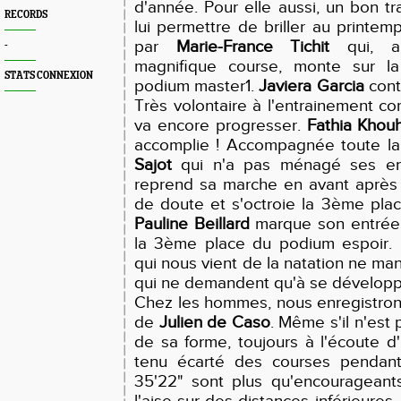
d'année. Pour elle aussi, un bon tra
RECORDS
lui permettre de briller au printem
par
Marie-France Tichit
qui, au
-
magnifique course, monte sur 
STATS CONNEXION
podium master1.
Javiera Garcia
cont
Très volontaire à l'entrainement c
va encore progresser.
Fathia Khouh
accomplie ! Accompagnée toute l
Sajot
qui n'a pas ménagé ses enc
reprend sa marche en avant après
de doute et s'octroie la 3ème pla
Pauline Beillard
marque son entrée a
la 3ème place du podium espoir. 
qui nous vient de la natation ne ma
qui ne demandent qu'à se développ
Chez les hommes, nous enregistrons
de
Julien de Caso
. Même s'il n'est
de sa forme, toujours à l'écoute d'
tenu écarté des courses pendant
35'22" sont plus qu'encourageant