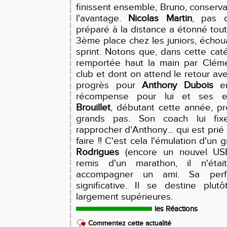
finissent ensemble, Bruno, conserva
l'avantage.
Nicolas Martin
, pas d
préparé à la distance a étonné tout 
3ème place chez les juniors, écho
sprint. Notons que, dans cette caté
remportée haut la main par Cléme
club et dont on attend le retour av
progrès pour
Anthony Dubois
en
récompense pour lui et ses e
Brouillet
, débutant cette année, pro
grands pas. Son coach lui fixe
rapprocher d'Anthony... qui est prié
faire !! C'est cela l'émulation d'un
Rodrigues
(encore un nouvel USBe
remis d'un marathon, il n'ét
accompagner un ami. Sa per
significative. Il se destine plu
largement supérieures.
les Réactions
Commentez cette actualité