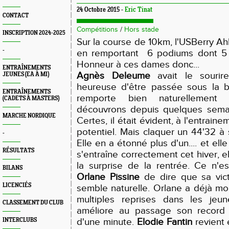
24 Octobre 2015 -
Eric Tinat
CONTACT
Compétitions
/
Hors stade
INSCRIPTION 2024-2025
Sur la course de 10km, l'USBerry Ah
-
en remportant 6 podiums dont 5 c
Honneur à ces dames donc...
ENTRAÎNEMENTS
Agnès Deleume
avait le sourire
JEUNES (EA À MI)
heureuse d'être passée sous la b
ENTRAÎNEMENTS
remporte bien naturellement
(CADETS À MASTERS)
découvrons depuis quelques sem
MARCHE NORDIQUE
Certes, il était évident, à l'entraine
potentiel. Mais claquer un 44'32 à 
-
Elle en a étonné plus d'un.... et elle 
RÉSULTATS
s'entraîne correctement cet hiver, el
la surprise de la rentrée. Ce n'es
BILANS
Orlane Pissine
de dire que sa vict
LICENCIÉS
semble naturelle. Orlane a déjà mo
multiples reprises dans les jeun
CLASSEMENT DU CLUB
améliore au passage son record
d'une minute.
Elodie Fantin
revient 
INTERCLUBS