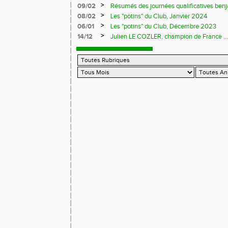
>
09/02
Résumés des journées qualificatives benj
>
08/02
Les "potins" du Club, Janvier 2024
>
06/01
Les "potins" du Club, Décembre 2023
>
14/12
Julien LE COZLER, champion de France ...