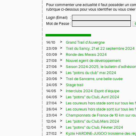
Pour commenter une actualité il faut posséder un compt
rubrique ci-dessous pour vous identifier ou vous crée
Login (Email)
:
Mot de Passe
:
>
14/10
Grand Trail d'Auvergne
>
23/09
Trail du Sancy, 21 et 22 septembre 2024
>
03/09
Ronde des Marais 2024
>
27/08
Nouvel agent de développement
>
27/06
Saison 2024-2025, le bulletin d'adhésion
>
20/06
Les "potins du club" mai 2024
>
20/06
Trail de Sancerre, une belle cuvée
>
24/05
Stage trail
>
14/05
Interclubs 2024: Esprit d'équipe
>
04/05
Les "potins" du Club, Avril 2024
>
27/04
Les coureurs hors stade sont sur tous les fr
>
26/04
Les coureurs hors stade sont sur tous les 
>
23/04
Championnats de France de 10 km sur ro
>
12/04
Les "potins" du Club,Mars 2024
>
12/04
Les "potins" du Club, Février 2024
>
27/02
Kyzia HARDINE-JUGOO troisième des régio