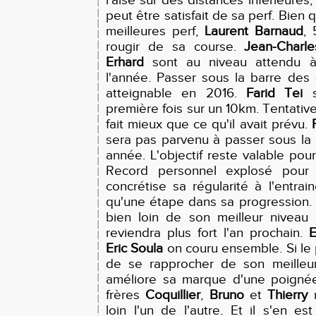
l'aise sur des distances inférieures
peut être satisfait de sa perf. Bien 
meilleures perf,
Laurent Barnaud
,
rougir de sa course.
Jean-Charle
Erhard
sont au niveau attendu 
l'année. Passer sous la barre des 
atteignable en 2016.
Farid Tei
s
première fois sur un 10km. Tentative
fait mieux que ce qu'il avait prévu.
sera pas parvenu à passer sous la 
année. L'objectif reste valable pou
Record personnel explosé pou
concrétise sa régularité à l'entrai
qu'une étape dans sa progression.
bien loin de son meilleur niveau 
reviendra plus fort l'an prochain.
Eric Soula
on couru ensemble. Si le
de se rapprocher de son meilleur
améliore sa marque d'une poigné
frères
Coquillier
,
Bruno
et
Thierry
n
loin l'un de l'autre. Et il s'en es