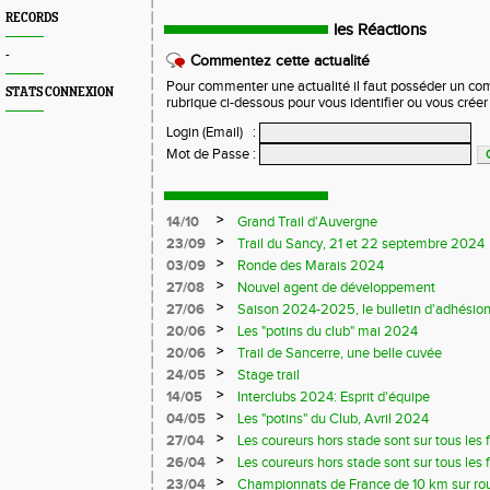
RECORDS
les Réactions
-
Commentez cette actualité
Pour commenter une actualité il faut posséder un compt
STATS CONNEXION
rubrique ci-dessous pour vous identifier ou vous crée
Login (Email)
:
Mot de Passe
:
>
14/10
Grand Trail d'Auvergne
>
23/09
Trail du Sancy, 21 et 22 septembre 2024
>
03/09
Ronde des Marais 2024
>
27/08
Nouvel agent de développement
>
27/06
Saison 2024-2025, le bulletin d'adhésion
>
20/06
Les "potins du club" mai 2024
>
20/06
Trail de Sancerre, une belle cuvée
>
24/05
Stage trail
>
14/05
Interclubs 2024: Esprit d'équipe
>
04/05
Les "potins" du Club, Avril 2024
>
27/04
Les coureurs hors stade sont sur tous les fr
>
26/04
Les coureurs hors stade sont sur tous les 
>
23/04
Championnats de France de 10 km sur ro