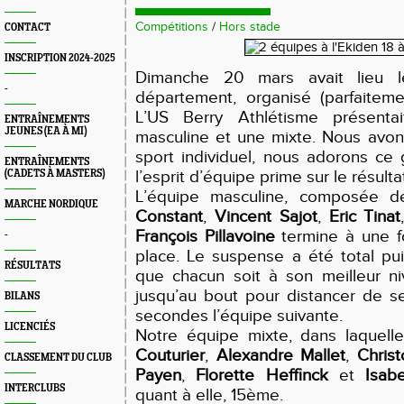
Compétitions
/
Hors stade
CONTACT
INSCRIPTION 2024-2025
Dimanche 20 mars avait lieu 
-
département, organisé (parfaiteme
L’US Berry Athlétisme présenta
ENTRAÎNEMENTS
JEUNES (EA À MI)
masculine et une mixte. Nous avon
sport individuel, nous adorons ce
ENTRAÎNEMENTS
l’esprit d’équipe prime sur le résult
(CADETS À MASTERS)
L’équipe masculine, composée 
MARCHE NORDIQUE
Constant
,
Vincent Sajot
,
Eric Tinat
François Pillavoine
termine à une f
-
place. Le suspense a été total puis
RÉSULTATS
que chacun soit à son meilleur n
jusqu’au bout pour distancer de s
BILANS
secondes l’équipe suivante.
LICENCIÉS
Notre équipe mixte, dans laquell
Couturier
,
Alexandre Mallet
,
Chris
CLASSEMENT DU CLUB
Payen
,
Florette Heffinck
et
Isab
INTERCLUBS
quant à elle, 15ème.