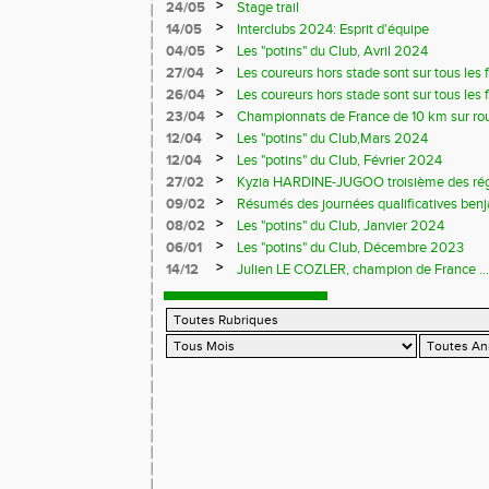
>
24/05
Stage trail
>
14/05
Interclubs 2024: Esprit d'équipe
>
04/05
Les "potins" du Club, Avril 2024
>
27/04
Les coureurs hors stade sont sur tous les fr
>
26/04
Les coureurs hors stade sont sur tous les 
>
23/04
Championnats de France de 10 km sur ro
>
12/04
Les "potins" du Club,Mars 2024
>
12/04
Les "potins" du Club, Février 2024
>
27/02
Kyzia HARDINE-JUGOO troisième des régio
>
09/02
Résumés des journées qualificatives benj
>
08/02
Les "potins" du Club, Janvier 2024
>
06/01
Les "potins" du Club, Décembre 2023
>
14/12
Julien LE COZLER, champion de France ...