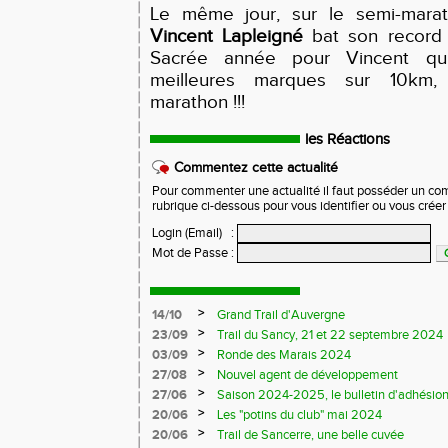
Le même jour, sur le semi-mara
Vincent Lapleigné
bat son record 
Sacrée année pour Vincent qu
meilleures marques sur 10km,
marathon !!!
les Réactions
Commentez cette actualité
Pour commenter une actualité il faut posséder un compt
rubrique ci-dessous pour vous identifier ou vous crée
Login (Email)
:
Mot de Passe
:
>
14/10
Grand Trail d'Auvergne
>
23/09
Trail du Sancy, 21 et 22 septembre 2024
>
03/09
Ronde des Marais 2024
>
27/08
Nouvel agent de développement
>
27/06
Saison 2024-2025, le bulletin d'adhésion
>
20/06
Les "potins du club" mai 2024
>
20/06
Trail de Sancerre, une belle cuvée