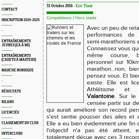
31 Octobre 2016 -
Eric Tinat
CONTACT
Compétitions
/
Hors stade
INSCRIPTION 2024-2025
Avec un peu de retar
-
performances de 
semi-marathoniens et
ENTRAÎNEMENTS
JEUNES (EA À MI)
Connaissez vous quel
même course, b
ENTRAÎNEMENTS
(CADETS À MASTERS)
personnel sur 10km
marathon...non, bien
MARCHE NORDIQUE
pensez vous. Et bi
-
existe. Elle est li
Athlétisme et
RÉSULTATS
Valantoine
. Sur le
censée partir sur d
BILANS
qui aurait amélioré son record pe
LICENCIÉS
s'est sentie pousser des ailes et a
Elle a eu bien évidemment une fin de
CLASSEMENT DU CLUB
l'objectif n'a pas été atteint, 
INTERCLUBS
totalement déçue avec ces 3 record