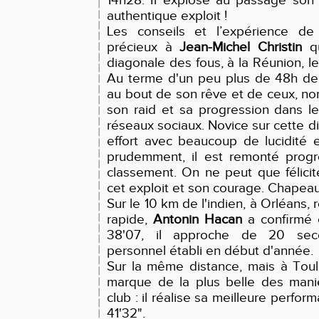
14h28. Il explose au passage son
authentique exploit !
Les conseils et l’expérience d
précieux à
Jean-Michel Christin
qu
diagonale des fous, à la Réunion, l
Au terme d'un peu plus de 48h de c
au bout de son rêve et de ceux, nom
son raid et sa progression dans l
réseaux sociaux. Novice sur cette di
effort avec beaucoup de lucidité et
prudemment, il est remonté progr
classement. On ne peut que félici
cet exploit et son courage. Chapea
Sur le 10 km de l'indien, à Orléans, 
rapide,
Antonin Hacan
a confirmé c
38'07, il approche de 20 sec
personnel établi en début d'année.
Sur la même distance, mais à Tou
marque de la plus belle des mani
club : il réalise sa meilleure perfo
41'32".