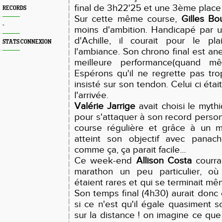
final de 3h22'25 et une 3ème place
RECORDS
Sur cette même course,
Gilles Bo
-
moins d'ambition. Handicapé par u
d'Achille, il courait pour le pla
STATS CONNEXION
l'ambiance. Son chrono final est an
meilleure performance(quand 
Espérons qu'il ne regrette pas tr
insisté sur son tendon. Celui ci étai
l'arrivée.
Valérie Jarrige
avait choisi le mythi
pour s'attaquer à son record perso
course régulière et grâce à un m
atteint son objectif avec panac
comme ça, ça parait facile...
Ce week-end
Allison Costa
courra
marathon un peu particulier, où 
étaient rares et qui se terminait m
Son temps final (4h30) aurait donc 
si ce n'est qu'il égale quasiment 
sur la distance ! on imagine ce que