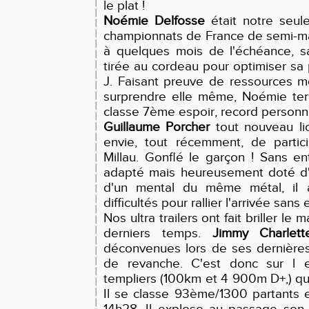
le plat !
Noémie Delfosse
était notre seul
championnats de France de semi-mar
à quelques mois de l'échéance, s
tirée au cordeau pour optimiser sa
J. Faisant preuve de ressources m
surprendre elle même, Noémie ter
classe 7ème espoir, record personnel
Guillaume Porcher
tout nouveau li
envie, tout récemment, de parti
Millau. Gonflé le garçon ! Sans e
adapté mais heureusement doté d'u
d'un mental du même métal, il 
difficultés pour rallier l'arrivée sa
Nos ultra trailers ont fait briller le m
derniers temps.
Jimmy Charlett
déconvenues lors de ses dernières 
de revanche. C'est donc sur l e
templiers (100km et 4 900m D+,) qu'
Il se classe 93ème/1300 partants 