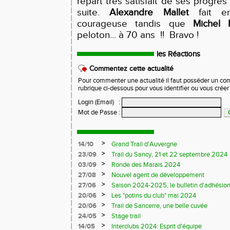
repart très satisfait de ses progrè
suite.
Alexandre Mallet
fait en
courageuse tandis que
Michel 
peloton... à 70 ans !! Bravo !
les Réactions
Commentez cette actualité
Pour commenter une actualité il faut posséder un compt
rubrique ci-dessous pour vous identifier ou vous crée
Login (Email)
:
Mot de Passe
:
>
14/10
Grand Trail d'Auvergne
>
23/09
Trail du Sancy, 21 et 22 septembre 2024
>
03/09
Ronde des Marais 2024
>
27/08
Nouvel agent de développement
>
27/06
Saison 2024-2025, le bulletin d'adhésion
>
20/06
Les "potins du club" mai 2024
>
20/06
Trail de Sancerre, une belle cuvée
>
24/05
Stage trail
>
14/05
Interclubs 2024: Esprit d'équipe