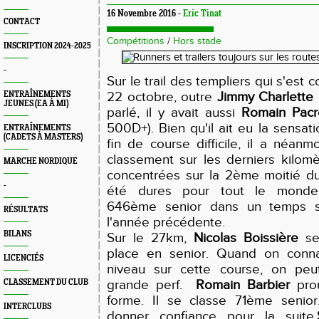
16 Novembre 2016 -
Eric Tinat
CONTACT
Compétitions
/
Hors stade
INSCRIPTION 2024-2025
-
Sur le trail des templiers qui s'est
22 octobre, outre
Jimmy Charlette
ENTRAÎNEMENTS
JEUNES (EA À MI)
parlé, il y avait aussi
Romain Pacr
500D+). Bien qu'il ait eu la sensat
ENTRAÎNEMENTS
(CADETS À MASTERS)
fin de course difficile, il a néan
classement sur les derniers kilomèt
MARCHE NORDIQUE
concentrées sur la 2ème moitié d
-
été dures pour tout le monde.
646ème senior dans un temps si
RÉSULTATS
l'année précédente.
BILANS
Sur le 27km,
Nicolas Boissière
se
place en senior. Quand on connaî
LICENCIÉS
niveau sur cette course, on peut
grande perf.
Romain Barbier
prou
CLASSEMENT DU CLUB
forme. Il se classe 71ème senior
INTERCLUBS
donner confiance pour la suite.