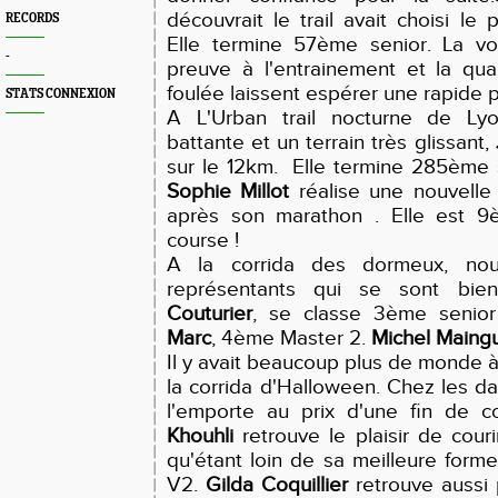
découvrait le trail avait choisi le 
RECORDS
Elle termine 57ème senior. La vol
-
preuve à l'entrainement et la qua
foulée laissent espérer une rapide 
STATS CONNEXION
A L'Urban trail nocturne de Ly
battante et un terrain très glissant,
sur le 12km. Elle termine 285ème 
Sophie Millot
réalise une nouvelle
après son marathon . Elle est 9
course !
A la corrida des dormeux, no
représentants qui se sont bi
Couturier
, se classe 3ème senio
Marc
, 4ème Master 2.
Michel Maing
Il y avait beaucoup plus de monde 
la corrida d'Halloween. Chez les 
l'emporte au prix d'une fin de c
Khouhli
retrouve le plaisir de couri
qu'étant loin de sa meilleure form
V2.
Gilda Coquillier
retrouve aussi