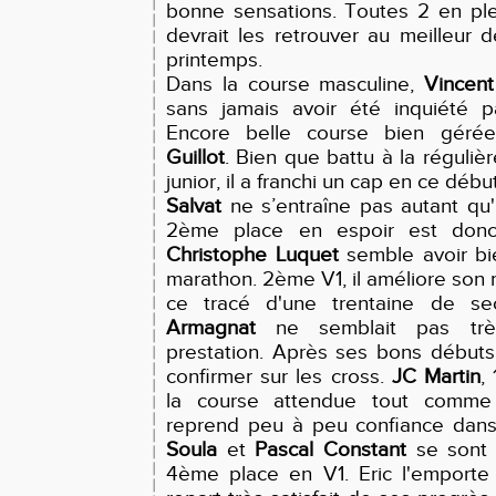
bonne sensations. Toutes 2 en ple
devrait les retrouver au meilleur 
printemps.
Dans la course masculine,
Vincent
sans jamais avoir été inquiété p
Encore belle course bien géré
Guillot
. Bien que battu à la régulièr
junior, il a franchi un cap en ce déb
Salvat
ne s’entraîne pas autant qu'i
2ème place en espoir est donc t
Christophe Luquet
semble avoir bi
marathon. 2ème V1, il améliore son 
ce tracé d'une trentaine de s
Armagnat
ne semblait pas très
prestation. Après ses bons débuts 
confirmer sur les cross.
JC Martin
,
la course attendue tout comm
reprend peu à peu confiance dans
Soula
et
Pascal Constant
se sont 
4ème place en V1. Eric l'emporte 