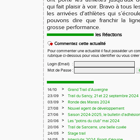
qui fait plaisir à voir. Bravo à tous le
les arrivées d'athlètes qui s’écrou
pouvons dire que franchir la lign
grosse performance.
les Réactions
Commentez cette actualité
Pour commenter une actualité il faut posséder un compt
rubrique ci-dessous pour vous identifier ou vous crée
Login (Email)
:
Mot de Passe
:
>
14/10
Grand Trail d'Auvergne
>
23/09
Trail du Sancy, 21 et 22 septembre 2024
>
03/09
Ronde des Marais 2024
>
27/08
Nouvel agent de développement
>
27/06
Saison 2024-2025, le bulletin d'adhésion
>
20/06
Les "potins du club" mai 2024
>
20/06
Trail de Sancerre, une belle cuvée
>
24/05
Stage trail
>
14/05
Interclubs 2024: Esprit d'équipe