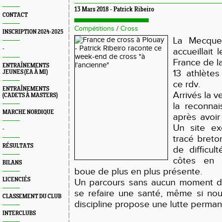
13 Mars 2018 - Patrick Ribeiro
CONTACT
Compétitions
/
Cross
INSCRIPTION 2024-2025
La Mecque
-
accueillait
France de la
ENTRAÎNEMENTS
13 athlètes
JEUNES (EA À MI)
ce rdv.
ENTRAÎNEMENTS
Arrivés la v
(CADETS À MASTERS)
la reconna
MARCHE NORDIQUE
après avoir
Un site ex
-
tracé breto
RÉSULTATS
de difficul
côtes en d
BILANS
boue de plus en plus présente.
LICENCIÉS
Un parcours sans aucun moment d
se refaire une santé, même si no
CLASSEMENT DU CLUB
discipline propose une lutte perman
INTERCLUBS