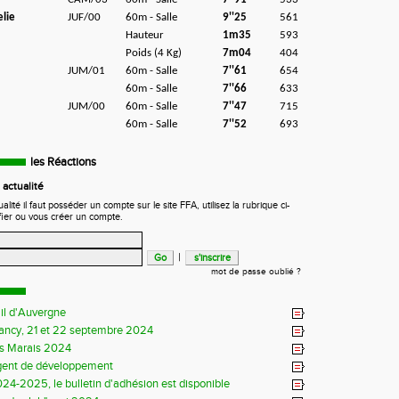
lie
JUF/00
60m - Salle
9''25
561
Hauteur
1m35
593
Poids (4 Kg)
7m04
404
JUM/01
60m - Salle
7''61
654
60m - Salle
7''66
633
JUM/00
60m - Salle
7''47
715
60m - Salle
7''52
693
les Réactions
actualité
ité il faut posséder un compte sur le site FFA, utilisez la rubrique ci-
fier ou vous créer un compte.
|
mot de passe oublié ?
il d'Auvergne
Sancy, 21 et 22 septembre 2024
s Marais 2024
gent de développement
24-2025, le bulletin d'adhésion est disponible