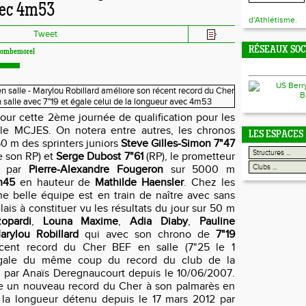
vec 4m53
d'Athlétisme.
Tweet
RÉSEAUX SO
 Combemorel
pour cette 2ème journée de qualification pour les
lle MCJES. On notera entre autres, les chronos
LES ESPACES
60 m des sprinters juniors
Steve Gilles-Simon 7"47
e son RP) et
Serge Dubost 7"61
(RP), le prometteur
é par
Pierre-Alexandre Fougeron
sur 5000 m
m45
en hauteur de
Mathilde Haensler
. Chez les
une belle équipe est en train de naître avec sans
ais à constituer vu les résultats du jour sur 50 m
opardi
,
Louna Maxime
,
Adia Diaby
,
Pauline
arylou Robillard
qui avec son chrono de
7"19
cent record du Cher BEF en salle (7"25 le 1
gale du même coup du record du club de la
 par Anaïs Deregnaucourt depuis le 10/06/2007.
 un nouveau record du Cher à son palmarès en
 la longueur détenu depuis le 17 mars 2012 par