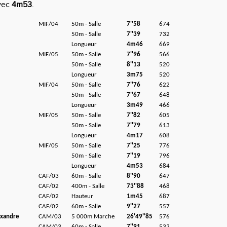
avec
4m53
.
MIF/04
50m - Salle
7''58
674
50m - Salle
7''39
732
Longueur
4m46
669
MIF/05
50m - Salle
7''96
566
50m - Salle
8''13
520
Longueur
3m75
520
MIF/04
50m - Salle
7''76
622
50m - Salle
7''67
648
Longueur
3m49
466
MIF/05
50m - Salle
7''82
605
50m - Salle
7''79
613
Longueur
4m17
608
MIF/05
50m - Salle
7''25
776
50m - Salle
7''19
796
Longueur
4m53
684
CAF/03
60m - Salle
8''90
647
CAF/02
400m - Salle
73''88
468
CAF/02
Hauteur
1m45
687
CAF/02
60m - Salle
9''27
557
xandre
CAM/03
5 000m Marche
26'49''85
576
CAM/03
60m - Salle
7''91
533