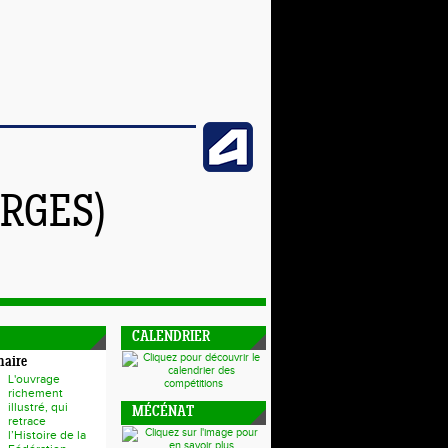
RGES)
CALENDRIER
naire
L'ouvrage
richement
illustré, qui
MÉCÉNAT
retrace
l’Histoire de la