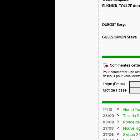
BLISNICK–TOULZE Aure
DUBOST Serge
GILLES-SIMON Steve
Commentez cette 
Pour commenter une actual
dessous pour vous identi
Login (Email)
:
Mot de Passe
:
>
14/10
Grand Tra
>
23/09
Trail du 
>
03/09
Ronde de
>
27/08
Nouvel a
>
27/06
Saison 20