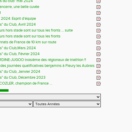
ns du club" mai 2024
Sancerre, une belle cuvée
l
s 2024: Esprit d'équipe
ns" du Club, Avril 2024
rs hors stade sont sur tous les fronts ... suite
rs hors stade sont sur tous les fronts
ats de France de 10 km sur route
ns" du Club,Mars 2024
ns" du Club, Février 2024
DINE-JUGOO troisième des régionaux de triathlon !!
es journées qualificatives benjamins à Fleury les Aubrais
ns" du Club, Janvier 2024
ns" du Club, Décembre 2023
 COZLER, champion de France ...