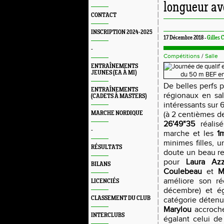
longueur a
CONTACT
INSCRIPTION 2024-2025
17 Décembre 2018 -
Gilles
-
Compétitions
/
Salle
ENTRAÎNEMENTS
JEUNES (EA À MI)
De belles perfs 
ENTRAÎNEMENTS
régionaux en sa
(CADETS À MASTERS)
intéressants sur 
MARCHE NORDIQUE
(à 2 centièmes d
26'49"35
réalis
-
marche et les
1
minimes filles, 
RÉSULTATS
doute un beau rel
pour
Laura Azz
BILANS
Coulebeau
et
M
améliore son ré
LICENCIÉS
décembre) et é
CLASSEMENT DU CLUB
catégorie détenu
Marylou
accroche
INTERCLUBS
égalant celui de