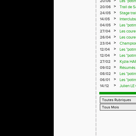
>
20/06
Les "poti
>
20/06
Trail de 
>
24/05
Stage trai
>
14/05
Interclub
>
04/05
Les "poti
>
27/04
Les coureu
>
26/04
Les coureu
>
23/04
Championn
>
12/04
Les "poti
>
12/04
Les "poti
>
27/02
Kyzia HAR
>
09/02
Résumés d
>
08/02
Les "poti
>
06/01
Les "poti
>
14/12
Julien LE