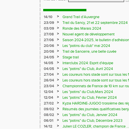
>
14/10
Grand Trail d'Auvergne
>
23/09
Trail du Sancy, 21 et 22 septembre 2024
>
03/09
Ronde des Marais 2024
>
27/08
Nouvel agent de développement
>
27/06
Saison 2024-2025, le bulletin d'adhésion
>
20/06
Les "potins du club" mai 2024
>
20/06
Trail de Sancerre, une belle cuvée
>
24/05
Stage trail
>
14/05
Interclubs 2024: Esprit d'équipe
>
04/05
Les "potins" du Club, Avril 2024
>
27/04
Les coureurs hors stade sont sur tous les fr
>
26/04
Les coureurs hors stade sont sur tous les 
>
23/04
Championnats de France de 10 km sur ro
>
12/04
Les "potins" du Club,Mars 2024
>
12/04
Les "potins" du Club, Février 2024
>
27/02
Kyzia HARDINE-JUGOO troisième des régio
>
09/02
Résumés des journées qualificatives benj
>
08/02
Les "potins" du Club, Janvier 2024
>
06/01
Les "potins" du Club, Décembre 2023
>
14/12
Julien LE COZLER, champion de France ...