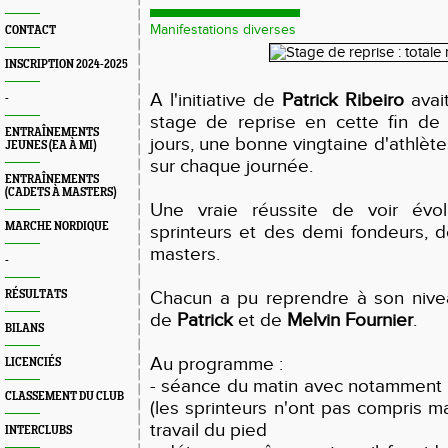
Manifestations diverses
CONTACT
INSCRIPTION 2024-2025
A l'initiative de
Patrick Ribeiro
avai
-
stage de reprise en cette fin de
ENTRAÎNEMENTS
jours, une bonne vingtaine d'athlèt
JEUNES (EA À MI)
sur chaque journée.
ENTRAÎNEMENTS
(CADETS À MASTERS)
Une vraie réussite de voir évo
MARCHE NORDIQUE
sprinteurs et des demi fondeurs, 
masters.
-
Chacun a pu reprendre à son nivea
RÉSULTATS
de
Patrick
et de
Melvin Fournier
.
BILANS
Au programme :
LICENCIÉS
- séance du matin avec notamment 
CLASSEMENT DU CLUB
(les sprinteurs n'ont pas compris mai
travail du pied
INTERCLUBS