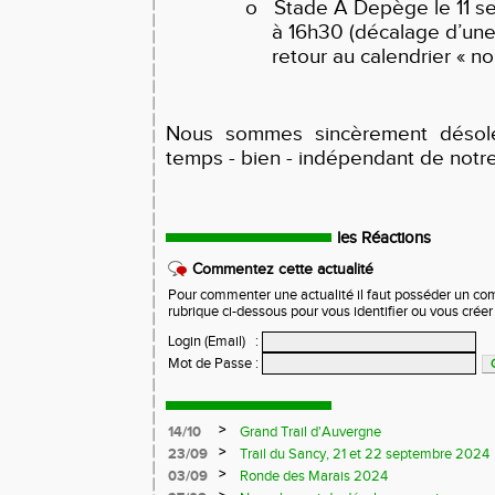
o
Stade A Depège le 11 s
à 16h30 (décalage d’un
retour au calendrier « no
Nous sommes sincèrement désolé
temps - bien - indépendant de notre
les Réactions
Commentez cette actualité
Pour commenter une actualité il faut posséder un compt
rubrique ci-dessous pour vous identifier ou vous crée
Login (Email)
:
Mot de Passe
:
>
14/10
Grand Trail d'Auvergne
>
23/09
Trail du Sancy, 21 et 22 septembre 2024
>
03/09
Ronde des Marais 2024