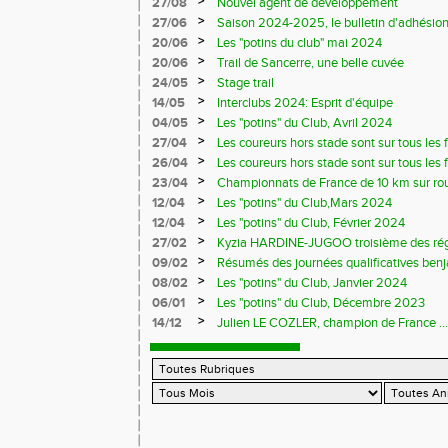
>
27/08
Nouvel agent de développement
>
27/06
Saison 2024-2025, le bulletin d'adhésion
>
20/06
Les "potins du club" mai 2024
>
20/06
Trail de Sancerre, une belle cuvée
>
24/05
Stage trail
>
14/05
Interclubs 2024: Esprit d'équipe
>
04/05
Les "potins" du Club, Avril 2024
>
27/04
Les coureurs hors stade sont sur tous les fr
>
26/04
Les coureurs hors stade sont sur tous les 
>
23/04
Championnats de France de 10 km sur ro
>
12/04
Les "potins" du Club,Mars 2024
>
12/04
Les "potins" du Club, Février 2024
>
27/02
Kyzia HARDINE-JUGOO troisième des régio
>
09/02
Résumés des journées qualificatives benj
>
08/02
Les "potins" du Club, Janvier 2024
>
06/01
Les "potins" du Club, Décembre 2023
>
14/12
Julien LE COZLER, champion de France ...