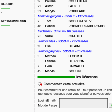
19
Pauline
COULEBEAU
RECORDS
21
Astrid
LAUZET
32
Marylou
ROBILLARD
-
Minimes garçons - 3350 m - 138 classés
25
Tom
GODELU-ESTEVE
STATS CONNEXION
40
Gabriel
RODRIGUES-RIBEIRO-BO
Cadettes - 3350 m - 80 classées
28
Suzie
CITADELLE
Juniors filles - 3350 m - 29 classées
11
Lise
DELAINE
Juniors garçons - 5050 m - 85 classés
3
Mathéo
LECOMTE
5
Etienne
DEBRICON
7
Evan
BARNAUD
45
Marvin
GOUBIN
les Réactions
Commentez cette actualité
Pour commenter une actualité il faut posséder un compt
rubrique ci-dessous pour vous identifier ou vous crée
Login (Email)
:
Mot de Passe
: