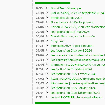
>
14/10
Grand Trail d'Auvergne
>
23/09
Trail du Sancy, 21 et 22 septembre 2024
>
03/09
Ronde des Marais 2024
>
27/08
Nouvel agent de développement
>
27/06
Saison 2024-2025, le bulletin d'adhésion
>
20/06
Les "potins du club" mai 2024
>
20/06
Trail de Sancerre, une belle cuvée
>
24/05
Stage trail
>
14/05
Interclubs 2024: Esprit d'équipe
>
04/05
Les "potins" du Club, Avril 2024
>
27/04
Les coureurs hors stade sont sur tous les fr
>
26/04
Les coureurs hors stade sont sur tous les 
>
23/04
Championnats de France de 10 km sur ro
>
12/04
Les "potins" du Club,Mars 2024
>
12/04
Les "potins" du Club, Février 2024
>
27/02
Kyzia HARDINE-JUGOO troisième des régio
>
09/02
Résumés des journées qualificatives benj
>
08/02
Les "potins" du Club, Janvier 2024
>
06/01
Les "potins" du Club, Décembre 2023
>
14/12
Julien LE COZLER, champion de France ...