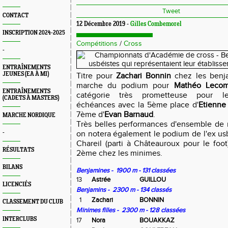
Tweet
CONTACT
12 Décembre 2019 -
Gilles Combemorel
INSCRIPTION 2024-2025
Compétitions
/
Cross
-
ENTRAÎNEMENTS
JEUNES (EA À MI)
Titre pour
Zachari Bonnin
chez les benj
marche du podium pour
Mathéo Lecom
ENTRAÎNEMENTS
catégorie très prometteuse pour le
(CADETS À MASTERS)
échéances avec la 5ème place d'
Etienne
7ème d'
Evan Barnaud
.
MARCHE NORDIQUE
Très belles performances d'ensemble de n
-
on notera également le podium de l'ex us
Chareil (parti à Châteauroux pour le foot
RÉSULTATS
2ème chez les minimes.
BILANS
Benjamines - 1900 m - 131 classées
13
Astrée
GUILLOU
LICENCIÉS
Benjamins - 2300 m - 134 classés
1
Zachari
BONNIN
CLASSEMENT DU CLUB
Minimes filles - 2300 m - 128 classées
INTERCLUBS
17
Nora
BOUAKKAZ