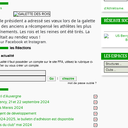
es
d'Athlétisme.
le président a adressé ses vœux lors de la galette
RÉSEAUX SO
e des anciens a récompensé les athlètes les plus
nements. Les rois et les reines ont été tirés. La
ait au rendez vous !
sur Facebook et
Instagram.
les Réactions
actualité
LES ESPACES
ité il faut posséder un compte sur le site FFA, utilisez la rubrique ci-
fier ou vous créer un compte.
|
mot de passe oublié ?
il d'Auvergne
Sancy, 21 et 22 septembre 2024
s Marais 2024
gent de développement
24-2025, le bulletin d'adhésion est disponible
ns du club" mai 2024