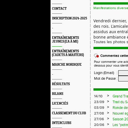
Manifestations divers
CONTACT
INSCRIPTION 2024-2025
Vendredi dernier, 
des rois. L'amical
-
assidus aux entraî
bonne ambiance ét
ENTRAÎNEMENTS
JEUNES (EA À MI)
Toutes les photos 
ENTRAÎNEMENTS
(CADETS À MASTERS)
Commentez cette 
Pour commenter une actual
MARCHE NORDIQUE
dessous pour vous identi
Login (Email)
:
-
Mot de Passe
:
RÉSULTATS
BILANS
>
14/10
Grand Tra
>
23/09
Trail du 
LICENCIÉS
>
03/09
Ronde de
>
27/08
Nouvel a
CLASSEMENT DU CLUB
>
27/06
Saison 20
INTERCLUBS
>
20/06
Les "poti