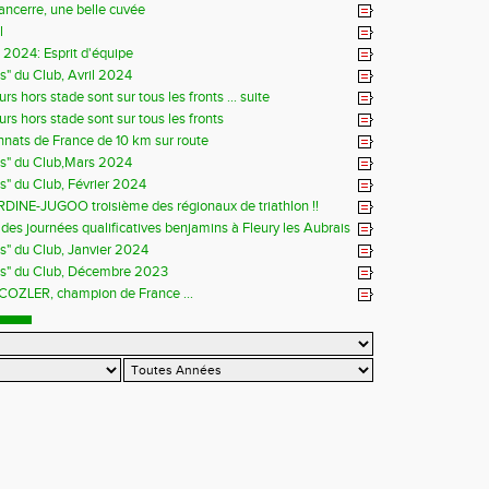
Sancerre, une belle cuvée
l
s 2024: Esprit d'équipe
ns" du Club, Avril 2024
rs hors stade sont sur tous les fronts ... suite
rs hors stade sont sur tous les fronts
ats de France de 10 km sur route
ns" du Club,Mars 2024
ns" du Club, Février 2024
DINE-JUGOO troisième des régionaux de triathlon !!
es journées qualificatives benjamins à Fleury les Aubrais
ns" du Club, Janvier 2024
ns" du Club, Décembre 2023
 COZLER, champion de France ...