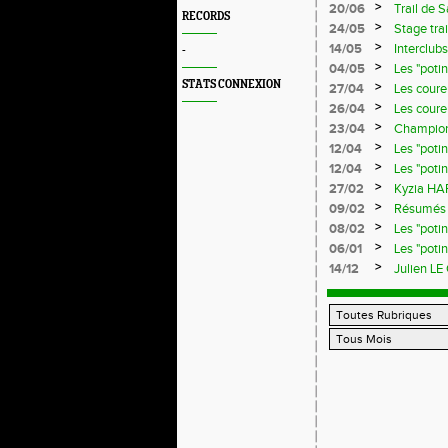
>
20/06
Trail de 
RECORDS
>
24/05
Stage trai
>
14/05
Interclub
-
>
04/05
Les "poti
STATS CONNEXION
>
27/04
Les coureu
>
26/04
Les coureu
>
23/04
Championn
>
12/04
Les "poti
>
12/04
Les "poti
>
27/02
Kyzia HAR
>
09/02
Résumés d
>
08/02
Les "poti
>
06/01
Les "poti
>
14/12
Julien LE