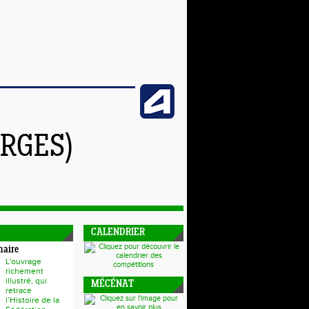
RGES)
CALENDRIER
naire
L'ouvrage
richement
illustré, qui
MÉCÉNAT
retrace
l’Histoire de la