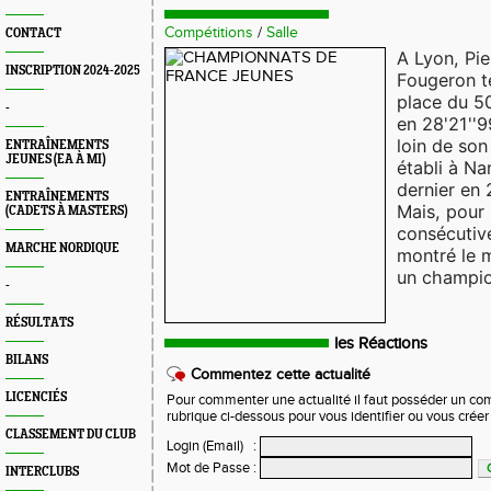
Compétitions
/
Salle
CONTACT
A Lyon, Pie
INSCRIPTION 2024-2025
Fougeron t
place du 
-
en 28'21''
loin de son
ENTRAÎNEMENTS
JEUNES (EA À MI)
établi à Na
dernier en 
ENTRAÎNEMENTS
Mais, pour
(CADETS À MASTERS)
consécutive
MARCHE NORDIQUE
montré le m
un champio
-
RÉSULTATS
les Réactions
BILANS
Commentez cette actualité
LICENCIÉS
Pour commenter une actualité il faut posséder un compt
rubrique ci-dessous pour vous identifier ou vous crée
CLASSEMENT DU CLUB
Login (Email)
:
Mot de Passe
:
INTERCLUBS