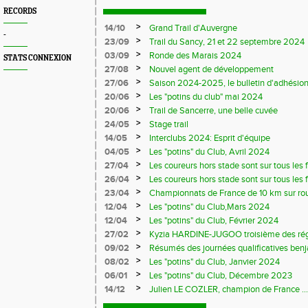
RECORDS
>
14/10
Grand Trail d'Auvergne
-
>
23/09
Trail du Sancy, 21 et 22 septembre 2024
>
03/09
Ronde des Marais 2024
STATS CONNEXION
>
27/08
Nouvel agent de développement
>
27/06
Saison 2024-2025, le bulletin d'adhésion
>
20/06
Les "potins du club" mai 2024
>
20/06
Trail de Sancerre, une belle cuvée
>
24/05
Stage trail
>
14/05
Interclubs 2024: Esprit d'équipe
>
04/05
Les "potins" du Club, Avril 2024
>
27/04
Les coureurs hors stade sont sur tous les fr
>
26/04
Les coureurs hors stade sont sur tous les 
>
23/04
Championnats de France de 10 km sur ro
>
12/04
Les "potins" du Club,Mars 2024
>
12/04
Les "potins" du Club, Février 2024
>
27/02
Kyzia HARDINE-JUGOO troisième des régio
>
09/02
Résumés des journées qualificatives benj
>
08/02
Les "potins" du Club, Janvier 2024
>
06/01
Les "potins" du Club, Décembre 2023
>
14/12
Julien LE COZLER, champion de France ...