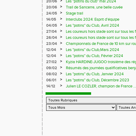
>
20/06
Les "potins du club" mai 2024
>
20/06
Trail de Sancerre, une belle cuvée
>
24/05
Stage trail
>
14/05
Interclubs 2024: Esprit d'équipe
>
04/05
Les "potins" du Club, Avril 2024
>
27/04
Les coureurs hors stade sont sur tous les fr
>
26/04
Les coureurs hors stade sont sur tous les 
>
23/04
Championnats de France de 10 km sur ro
>
12/04
Les "potins" du Club,Mars 2024
>
12/04
Les "potins" du Club, Février 2024
>
27/02
Kyzia HARDINE-JUGOO troisième des régio
>
09/02
Résumés des journées qualificatives benj
>
08/02
Les "potins" du Club, Janvier 2024
>
06/01
Les "potins" du Club, Décembre 2023
>
14/12
Julien LE COZLER, champion de France ...