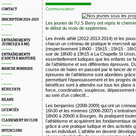
Communication
CONTACT
INSCRIPTION 2024-2025
Les jeunes de l'U.S Berry ont repris le chemi
le début du mois de septembre.
-
Les éveils athlé (2012-2013-2014) et les pous
ENTRAÎNEMENTS
chacun un créneau de pratique le mercredi a
JEUNES (EA À MI)
(respectivement 14h00 - 15h15 ; 15h15 - 16h30
soir de 18h00 à 19h15 à La Chapelle St Ursin. 
ENTRAÎNEMENTS
(CADETS À MASTERS)
essentiellement ludiques que les enfants se f
de l'athlétisme et ses différentes épreuves. Du
MARCHE NORDIQUE
course de haies en passant par le lancer de m
épreuves de l'athlétisme sont abordées grâce
-
permettant l'épanouissement et les progrès de
bénéfices sont à attendre sur tous les plans à 
RÉSULTATS
force, coordination, souplesse, dépassement
au sein d'un collectif...
BILANS
Les benjamins (2008-2009) qui ont un crénea
LICENCIÉS
16h30
et les minimes (2006-2007) s'entraînent 
18h00 à 20h00 à Bourges. Ils pratiquent toutes
CLASSEMENT DU CLUB
l'athlétisme et acquièrent les fondamentaux d
grâce à une pratique ludique et des activités 
INTERCLUBS
ou en individuel. L'athlète en devenir dévelop