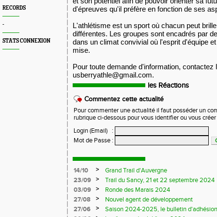
et son potentiel afin de pouvoir orienter sa futu
RECORDS
d'épreuves qu'il préfère en fonction de ses asp
-
L'athlétisme est un sport où chacun peut brille
différentes. Les groupes sont encadrés par de
STATS CONNEXION
dans un climat convivial où l'esprit d'équipe et
mise.
Pour toute demande d'information, contactez 
usberryathle@gmail.com.
les Réactions
Commentez cette actualité
Pour commenter une actualité il faut posséder un compt
rubrique ci-dessous pour vous identifier ou vous crée
Login (Email)
:
Mot de Passe
:
>
14/10
Grand Trail d'Auvergne
>
23/09
Trail du Sancy, 21 et 22 septembre 2024
>
03/09
Ronde des Marais 2024
>
27/08
Nouvel agent de développement
>
27/06
Saison 2024-2025, le bulletin d'adhésion