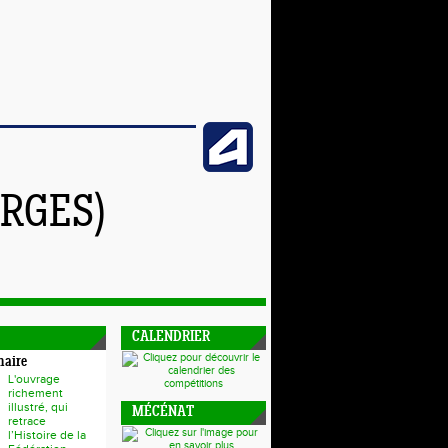
RGES)
CALENDRIER
naire
L'ouvrage
richement
illustré, qui
MÉCÉNAT
retrace
l’Histoire de la