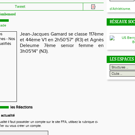
Tweet
d'Athlétisme.
 Combemorel
RÉSEAUX SO
tade
Jean-Jacques Gamard se classe 117ème
et 44ème V1 en 2h50'57" (R3) et Agnès
Deleume 7ème senior femme en
3h05'14" (N3).
LES ESPACES
les Réactions
actualité
ité il faut posséder un compte sur le site FFA, utilisez la rubrique ci-
fier ou vous créer un compte.