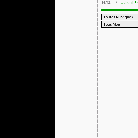
>
14/12
Julien LE