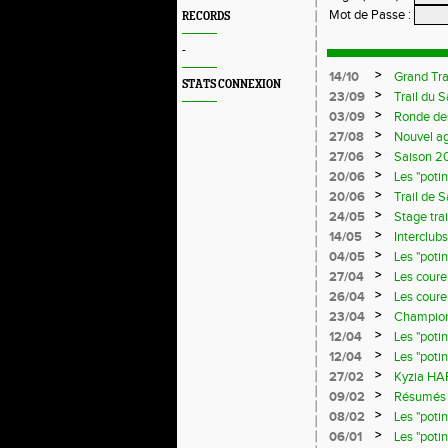
Mot de Passe
:
RECORDS
-
>
14/10
Grand Tra
STATS CONNEXION
>
23/09
Trail du 
>
03/09
Ronde de
>
27/08
Nouvel a
>
27/06
Saison 20
>
20/06
Les "poti
>
20/06
Trail de 
>
24/05
Stage trai
>
14/05
Interclub
>
04/05
Les "poti
>
27/04
Les coureu
>
26/04
Les coureu
>
23/04
Championn
>
12/04
Les "poti
>
12/04
Les "poti
>
27/02
Kyzia HAR
>
09/02
Résumés d
>
08/02
Les "poti
>
06/01
Les "poti