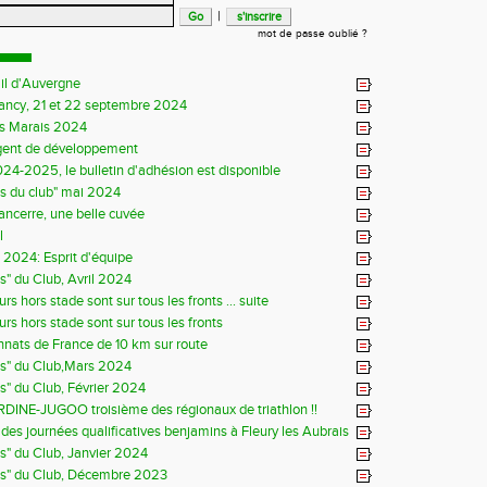
|
mot de passe oublié ?
il d'Auvergne
Sancy, 21 et 22 septembre 2024
s Marais 2024
gent de développement
24-2025, le bulletin d'adhésion est disponible
ns du club" mai 2024
Sancerre, une belle cuvée
l
s 2024: Esprit d'équipe
ns" du Club, Avril 2024
rs hors stade sont sur tous les fronts ... suite
rs hors stade sont sur tous les fronts
ats de France de 10 km sur route
ns" du Club,Mars 2024
ns" du Club, Février 2024
DINE-JUGOO troisième des régionaux de triathlon !!
es journées qualificatives benjamins à Fleury les Aubrais
ns" du Club, Janvier 2024
ns" du Club, Décembre 2023