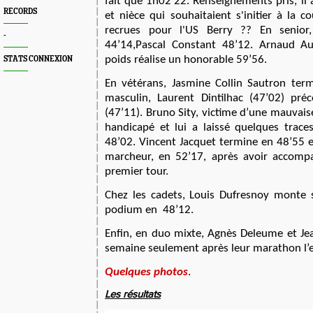
fait que 1h02’22. Renseignements pris, il
RECORDS
et nièce qui souhaitaient s'initier à la c
recrues pour l'US Berry ?? En senior
-
44’14,Pascal Constant 48’12. Arnaud Au
poids réalise un honorable 59’56.
STATS CONNEXION
En vétérans, Jasmine Collin Sautron ter
masculin, Laurent Dintilhac (47’02) pré
(47’11). Bruno Sity, victime d’une mauvais
handicapé et lui a laissé quelques traces
48’02. Vincent Jacquet termine en 48’55 e
marcheur, en 52’17, après avoir accomp
premier tour.
Chez les cadets, Louis Dufresnoy monte
podium en 48’12.
Enfin, en duo mixte, Agnès Deleume et J
semaine seulement après leur marathon l’
Quelques photos
.
Les résultats