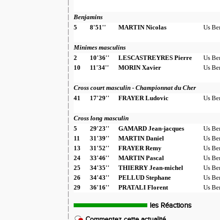
Benjamins
5
8'51''
MARTIN Nicolas
Us Be
Minimes masculins
2
10'36''
LESCASTREYRES Pierre
Us Be
10
11'34''
MORIN Xavier
Us Be
Cross court masculin - Championnat du Cher
41
17'29''
FRAYER Ludovic
Us Be
Cross long masculin
5
29'23''
GAMARD Jean-jacques
Us Be
11
31'39''
MARTIN Daniel
Us Be
13
31'52''
FRAYER Remy
Us Be
24
33'46''
MARTIN Pascal
Us Be
25
34'35''
THIERRY Jean-michel
Us Be
26
34'43''
PELLUD Stephane
Us Be
29
36'16''
PRATALI Florent
Us Be
les Réactions
Commentez cette actualité