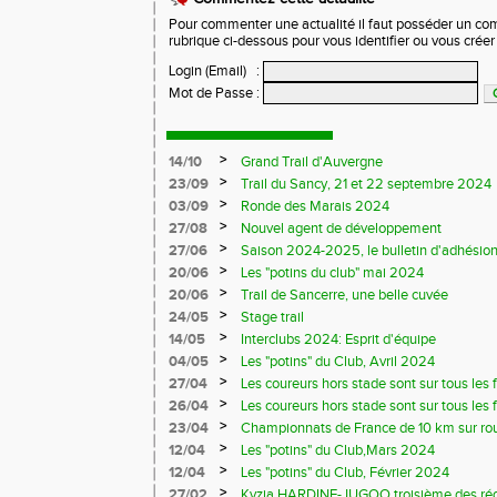
Pour commenter une actualité il faut posséder un compt
rubrique ci-dessous pour vous identifier ou vous crée
Login (Email)
:
Mot de Passe
:
>
14/10
Grand Trail d'Auvergne
>
23/09
Trail du Sancy, 21 et 22 septembre 2024
>
03/09
Ronde des Marais 2024
>
27/08
Nouvel agent de développement
>
27/06
Saison 2024-2025, le bulletin d'adhésion
>
20/06
Les "potins du club" mai 2024
>
20/06
Trail de Sancerre, une belle cuvée
>
24/05
Stage trail
>
14/05
Interclubs 2024: Esprit d'équipe
>
04/05
Les "potins" du Club, Avril 2024
>
27/04
Les coureurs hors stade sont sur tous les fr
>
26/04
Les coureurs hors stade sont sur tous les 
>
23/04
Championnats de France de 10 km sur ro
>
12/04
Les "potins" du Club,Mars 2024
>
12/04
Les "potins" du Club, Février 2024
>
27/02
Kyzia HARDINE-JUGOO troisième des régio