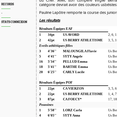
du Cher. Avec son compère Virgile Berra
RECORDS
catégorie devrait avoir des couleurs usbéistes l
Pauline Lapôtre remporte la course des juniors 
-
Les résultats
STATS CONNEXION
Résultats Équipes EAF
1
34pt
US AVORD
2, 6, 
2
42pt
US BERRY ATHLETISME
3, 5, 
Eveils athlétiques filles
3
4'36''
MALOUNGILA Flavie
Us Be
5
4'41''
SYTY Angele
Us Be
16
5'34''
PELLUD Emma
Us Be
18
5'41''
BARTHE Emma
Us Be
20
6'25''
CARLY Lucile
Us Be
Résultats Équipes POF
1
22pt
CA VIERZON
3, 5, 6
2
22pt
US BERRY ATHLETISME
1, 4, 7
3
87pt
CA FOECY*
17, 18
Poussines
1
5'58''
LORZ Carla
Us Be
4
6'05''
SYTY Anna
Us Be