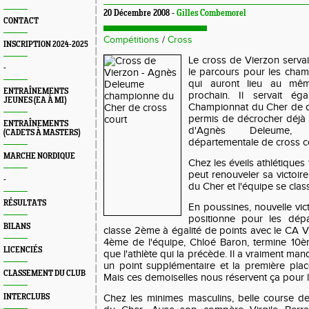
20 Décembre 2008 -
Gilles Combemorel
CONTACT
Compétitions
/
Cross
INSCRIPTION 2024-2025
Le cross de Vierzon servai
-
le parcours pour les cha
qui auront lieu au même
ENTRAÎNEMENTS
prochain. Il servait é
JEUNES (EA À MI)
Championnat du Cher de cr
permis de décrocher déjà un
ENTRAÎNEMENTS
d'Agnès Deleume, 
(CADETS À MASTERS)
départementale de cross co
MARCHE NORDIQUE
Chez les éveils athlétiques 
peut renouveler sa victoir
-
du Cher et l'équipe se cla
RÉSULTATS
En poussines, nouvelle vict
positionne pour les dépa
BILANS
classe 2ème à égalité de points avec le CA Vi
4ème de l'équipe, Chloé Baron, termine 10
LICENCIÉS
que l'athlète qui la précède. Il a vraiment ma
un point supplémentaire et la première pla
CLASSEMENT DU CLUB
Mais ces demoiselles nous réservent ça pour l
INTERCLUBS
Chez les minimes masculins, belle course de 