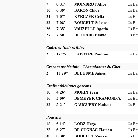
7
6'31''
MOINDROT Alice
Us Be
10
6'39''
BARON Chloe
Us Be
21
7'07''
KYRCZEK Celia
Us Be
22
7'08''
BOUCHUT Solene
Us Be
26
7'35''
VAUZELLE Agathe
Us Be
27
7'50''
DETHARE Emma
Us Be
Cadettes Juniors filles
2
12'25''
LAPOTRE Pauline
Us Be
Cross court féminin - Championnat du Cher
2
11'29''
DELEUME Agnes
Us Be
Eveils athlétiques garçons
10
4'26''
MORIN Yvan
Us Be
16
5'00''
DEMEYER-GRAMOND A.
Us Be
22
5'21''
GAUGUERY Nathan
Us Be
Poussins
18
6'14''
LORZ Hugo
Us Be
23
6'27''
DE CUGNAC Florian
Us Be
30
6'38''
BODELOT Vincent
Us Be