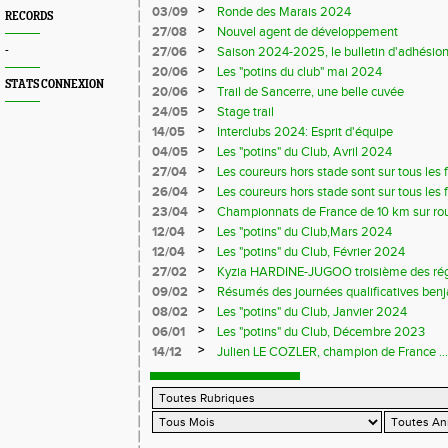
>
03/09
Ronde des Marais 2024
RECORDS
>
27/08
Nouvel agent de développement
>
-
27/06
Saison 2024-2025, le bulletin d'adhésion
>
20/06
Les "potins du club" mai 2024
STATS CONNEXION
>
20/06
Trail de Sancerre, une belle cuvée
>
24/05
Stage trail
>
14/05
Interclubs 2024: Esprit d'équipe
>
04/05
Les "potins" du Club, Avril 2024
>
27/04
Les coureurs hors stade sont sur tous les fr
>
26/04
Les coureurs hors stade sont sur tous les 
>
23/04
Championnats de France de 10 km sur ro
>
12/04
Les "potins" du Club,Mars 2024
>
12/04
Les "potins" du Club, Février 2024
>
27/02
Kyzia HARDINE-JUGOO troisième des régio
>
09/02
Résumés des journées qualificatives benj
>
08/02
Les "potins" du Club, Janvier 2024
>
06/01
Les "potins" du Club, Décembre 2023
>
14/12
Julien LE COZLER, champion de France ...