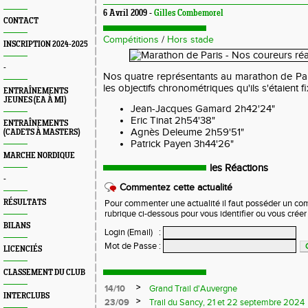
6 Avril 2009 -
Gilles Combemorel
CONTACT
Compétitions
/
Hors stade
INSCRIPTION 2024-2025
-
Nos quatre représentants au marathon de Pari
les objectifs chronométriques qu'ils s'étaient fi
ENTRAÎNEMENTS
JEUNES (EA À MI)
Jean-Jacques Gamard 2h42'24"
Eric Tinat 2h54'38"
ENTRAÎNEMENTS
Agnès Deleume 2h59'51"
(CADETS À MASTERS)
Patrick Payen 3h44'26"
MARCHE NORDIQUE
les Réactions
-
Commentez cette actualité
RÉSULTATS
Pour commenter une actualité il faut posséder un compt
rubrique ci-dessous pour vous identifier ou vous crée
BILANS
Login (Email)
:
Mot de Passe
:
LICENCIÉS
CLASSEMENT DU CLUB
>
14/10
Grand Trail d'Auvergne
INTERCLUBS
>
23/09
Trail du Sancy, 21 et 22 septembre 2024