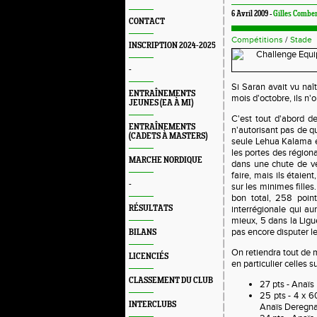
6 Avril 2009 -
Gilles Combe
CONTACT
Compétitions
/
Stade
INSCRIPTION 2024-2025
-
Si Saran avait vu na
ENTRAÎNEMENTS
mois d'octobre, ils n
JEUNES (EA À MI)
C'est tout d'abord de
ENTRAÎNEMENTS
n'autorisant pas de qu
(CADETS À MASTERS)
seule Lehua Kalama en 
les portes des région
MARCHE NORDIQUE
dans une chute de vé
faire, mais ils étaien
-
sur les minimes filles
bon total, 258 point
RÉSULTATS
interrégionale qui au
mieux, 5 dans la Ligue
pas encore disputer le
BILANS
On retiendra tout de 
LICENCIÉS
en particulier celles s
CLASSEMENT DU CLUB
27 pts - Anaï
25 pts - 4 x 6
INTERCLUBS
Anaïs Deregna