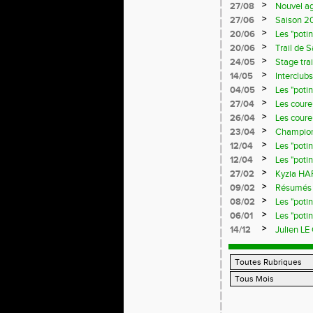
>
27/08
Nouvel a
>
27/06
Saison 20
>
20/06
Les "poti
>
20/06
Trail de 
>
24/05
Stage trai
>
14/05
Interclub
>
04/05
Les "poti
>
27/04
Les coureu
>
26/04
Les coureu
>
23/04
Championn
>
12/04
Les "poti
>
12/04
Les "poti
>
27/02
Kyzia HAR
>
09/02
Résumés d
>
08/02
Les "poti
>
06/01
Les "poti
>
14/12
Julien LE