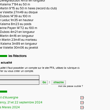
s Deregnaucourt 4m51 en longueur
a Kalama 7"84 au 50 m
 Martin 9"15 au 50 m haies (record du club)
ine Valette 27m49 au disque
 Dubois 14"39 au 100 m
n Leduc 1m35 en hauteur
a Kalama 8m23 au poids
Marine Payen 14"72 au 100 m
s Dubois 4m21 en longueur
 Martin 4m16 en longueur
n Martin 23m41 au marteau
a Kalama 3m89 en longueur
ne Valette 30m06 au javelot
les Réactions
actualité
ité il faut posséder un compte sur le site FFA, utilisez la rubrique ci-
fier ou vous créer un compte.
|
mot de passe oublié ?
il d'Auvergne
Sancy, 21 et 22 septembre 2024
s Marais 2024