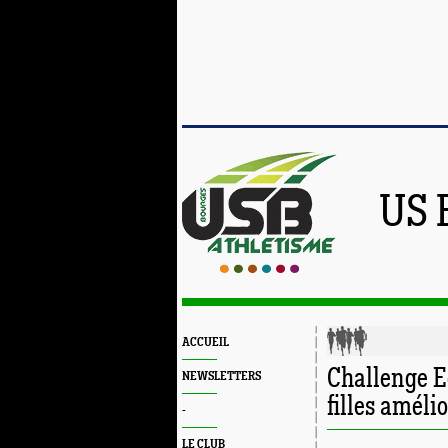
US 
ACCUEIL
Challenge E
NEWSLETTERS
filles améli
-
LE CLUB