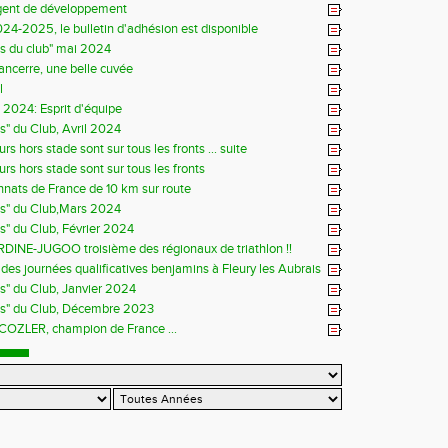
gent de développement
24-2025, le bulletin d'adhésion est disponible
ns du club" mai 2024
Sancerre, une belle cuvée
l
s 2024: Esprit d'équipe
ns" du Club, Avril 2024
rs hors stade sont sur tous les fronts ... suite
rs hors stade sont sur tous les fronts
ats de France de 10 km sur route
ns" du Club,Mars 2024
ns" du Club, Février 2024
DINE-JUGOO troisième des régionaux de triathlon !!
es journées qualificatives benjamins à Fleury les Aubrais
ns" du Club, Janvier 2024
ns" du Club, Décembre 2023
 COZLER, champion de France ...