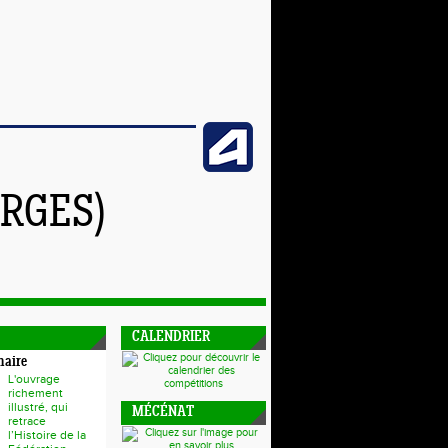
RGES)
CALENDRIER
naire
L'ouvrage
richement
illustré, qui
MÉCÉNAT
retrace
l’Histoire de la