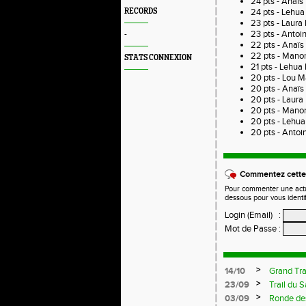
24 pts - Anaï
RECORDS
24 pts - Lehu
23 pts - Laura
23 pts - Anto
-
22 pts - Anaïs
22 pts - Mano
STATS CONNEXION
21 pts - Lehu
20 pts - Lou 
20 pts - Anaï
20 pts - Laura
20 pts - Mano
20 pts - Lehu
20 pts - Antoi
Commentez cette 
Pour commenter une actual
dessous pour vous identi
Login (Email)
:
Mot de Passe
:
>
14/10
Grand Tra
>
23/09
Trail du 
>
03/09
Ronde de