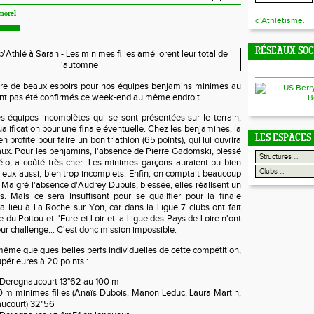
morel
d'Athlétisme.
RÉSEAUX SO
ître de beaux espoirs pour nos équipes benjamins minimes au
'ont pas été confirmés ce week-end au même endroit.
s équipes incomplètes qui se sont présentées sur le terrain,
alification pour une finale éventuelle. Chez les benjamines, la
LES ESPACES
profite pour faire un bon triathlon (65 points), qui lui ouvrira
aux. Pour les benjamins, l'absence de Pierre Gadomski, blessé
lo, a coûté très cher. Les minimes garçons auraient pu bien
t, eux aussi, bien trop incomplets. Enfin, on comptait beaucoup
. Malgré l'absence d'Audrey Dupuis, blessée, elles réalisent un
s. Mais ce sera insuffisant pour se qualifier pour la finale
ra lieu à La Roche sur Yon, car dans la Ligue 7 clubs ont fait
 du Poitou et l'Eure et Loir et la Ligue des Pays de Loire n'ont
ur challenge... C'est donc mission impossible.
même quelques belles perfs individuelles de cette compétition,
upérieures à 20 points :
s Deregnaucourt 13"62 au 100 m
0 m minimes filles (Anaïs Dubois, Manon Leduc, Laura Martin,
ucourt) 32"56