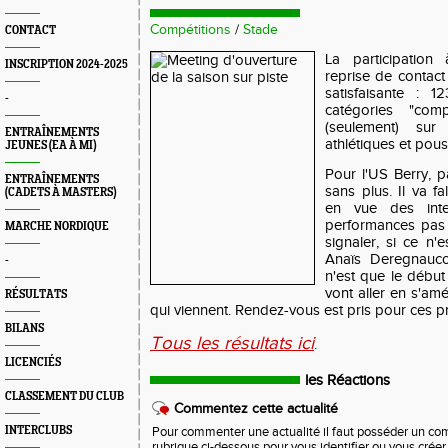
Compétitions
/
Stade
CONTACT
La participation
INSCRIPTION 2024-2025
reprise de contact 
satisfaisante : 
-
catégories "com
(seulement) sur
ENTRAÎNEMENTS
athlétiques et pous
JEUNES (EA À MI)
Pour l'US Berry, pa
ENTRAÎNEMENTS
sans plus. Il va fa
(CADETS À MASTERS)
en vue des inte
performances pas
MARCHE NORDIQUE
signaler, si ce n'
Anaïs Deregnauc
-
n'est que le début 
vont aller en s'am
RÉSULTATS
qui viennent. Rendez-vous est pris pour ces p
BILANS
Tous les résultats ici
.
LICENCIÉS
les Réactions
CLASSEMENT DU CLUB
Commentez cette actualité
INTERCLUBS
Pour commenter une actualité il faut posséder un compt
rubrique ci-dessous pour vous identifier ou vous crée