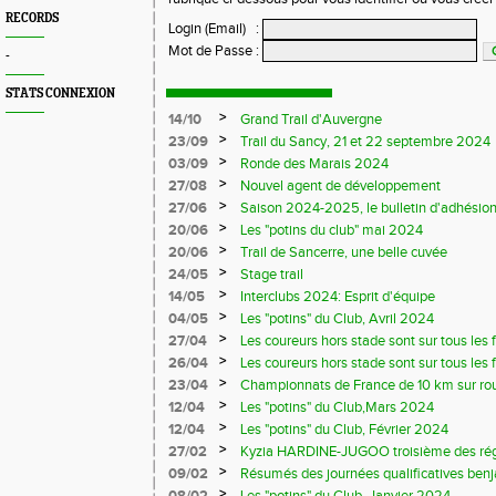
RECORDS
Login (Email)
:
Mot de Passe
:
-
STATS CONNEXION
>
14/10
Grand Trail d'Auvergne
>
23/09
Trail du Sancy, 21 et 22 septembre 2024
>
03/09
Ronde des Marais 2024
>
27/08
Nouvel agent de développement
>
27/06
Saison 2024-2025, le bulletin d'adhésion
>
20/06
Les "potins du club" mai 2024
>
20/06
Trail de Sancerre, une belle cuvée
>
24/05
Stage trail
>
14/05
Interclubs 2024: Esprit d'équipe
>
04/05
Les "potins" du Club, Avril 2024
>
27/04
Les coureurs hors stade sont sur tous les fr
>
26/04
Les coureurs hors stade sont sur tous les 
>
23/04
Championnats de France de 10 km sur ro
>
12/04
Les "potins" du Club,Mars 2024
>
12/04
Les "potins" du Club, Février 2024
>
27/02
Kyzia HARDINE-JUGOO troisième des régio
>
09/02
Résumés des journées qualificatives benj
>