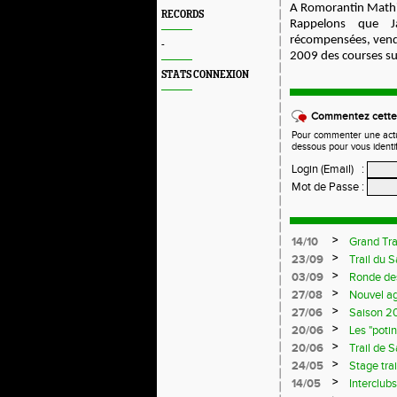
A Romorantin Mathie
RECORDS
Rappelons que J
récompensées, vendre
-
2009 des courses su
STATS CONNEXION
Commentez cette 
Pour commenter une actual
dessous pour vous identi
Login (Email)
:
Mot de Passe
:
>
14/10
Grand Tra
>
23/09
Trail du 
>
03/09
Ronde de
>
27/08
Nouvel a
>
27/06
Saison 20
>
20/06
Les "poti
>
20/06
Trail de 
>
24/05
Stage trai
>
14/05
Interclub