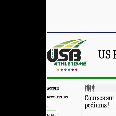
US 
ACCUEIL
Courses sur 
NEWSLETTERS
podiums !
-
LE CLUB