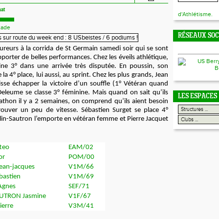
nat
d'Athlétisme.
tade
RÉSEAUX SO
ureurs à la corrida de St Germain samedi soir qui se sont
porter de belles performances. Chez les éveils athlétique,
ne 3° dans une arrivée très disputée. En poussin, son
e la 4° place, lui aussi, au sprint. Chez les plus grands, Jean
sse échapper la victoire d’un souffle (1° Vétéran quand
eleume se classe 3° féminine. Mais quand on sait qu’ils
LES ESPACES
thon il y a 2 semaines, on comprend qu’ils aient besoin
rouver un peu de vitesse. Sébastien Surget se place 4°
lin-Sautron l’emporte en vétéran femme et Pierre Jacquet
teo
EAM/02
or
POM/00
an-jacques
V1M/66
bastien
V1M/69
Agnes
SEF/71
UTRON Jasmine
V1F/67
erre
V3M/41