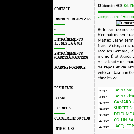
13 Décembre 2009 -
Eric Ti
CONTACT
Compétitions
/
Hors s
INSCRIPTION 2024-2025
-
Belle perf de nos co
bien battus pour rap
ENTRAÎNEMENTS
Matteo Jasny termi
JEUNES (EA À MI)
frère, Victor, arrach
Jacques Gamard, lai
ENTRAÎNEMENTS
même !) et Agnès D
(CADETS À MASTERS)
ont disputé un mara
de repos et de ret
MARCHE NORDIQUE
vétéran. Jasmine Co
-
chez les V3.
RÉSULTATS
JASNY Mat
2'02"
JASNY Vict
4'19"
BILANS
GAMARD Je
32'32"
SURGET Se
LICENCIÉS
34'03"
DELEUME 
38'30"
CLASSEMENT DU CLUB
COLLIN-SA
42'15"
JACQUET Pi
42'33"
INTERCLUBS