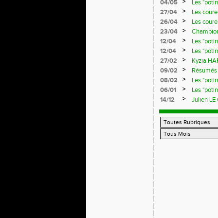
>
04/05
Les "poti
>
27/04
Les coureu
>
26/04
Les coureu
>
23/04
Championn
>
12/04
Les "poti
>
12/04
Les "poti
>
27/02
Kyzia HAR
>
09/02
Résumés d
>
08/02
Les "poti
>
06/01
Les "poti
>
14/12
Julien LE