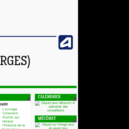
RGES)
CALENDRIER
naire
L'ouvrage
richement
illustré, qui
MÉCÉNAT
retrace
l’Histoire de la