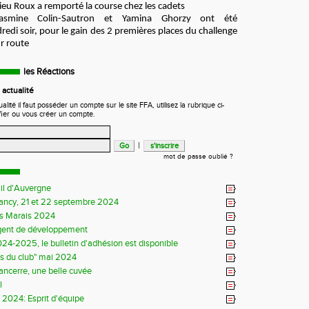
u Roux a remporté la course chez les cadets
asmine Colin-Sautron et Yamina Ghorzy ont été
di soir, pour le gain des 2 premières places du challenge
r route
les Réactions
actualité
ité il faut posséder un compte sur le site FFA, utilisez la rubrique ci-
fier ou vous créer un compte.
|
mot de passe oublié ?
il d'Auvergne
Sancy, 21 et 22 septembre 2024
s Marais 2024
gent de développement
24-2025, le bulletin d'adhésion est disponible
ns du club" mai 2024
Sancerre, une belle cuvée
l
s 2024: Esprit d'équipe