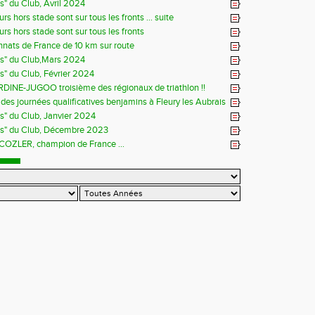
ns" du Club, Avril 2024
rs hors stade sont sur tous les fronts ... suite
rs hors stade sont sur tous les fronts
ats de France de 10 km sur route
ns" du Club,Mars 2024
ns" du Club, Février 2024
DINE-JUGOO troisième des régionaux de triathlon !!
es journées qualificatives benjamins à Fleury les Aubrais
ns" du Club, Janvier 2024
ns" du Club, Décembre 2023
 COZLER, champion de France ...