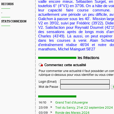
vaille encore mieux. Sébastien Surget, en
RECORDS
toutefois 6° (4°V1) en 37'06. On a hâte de vo
leur capacité faire course commune. ..
-
actuellement une période un peu difficile, ava
Galichon à passer sous les 40'. Mission largem
STATS CONNEXION
V2 en 39'02, suivi par Frédéric (39'22). Didi
V2. Satisfaction pour Reynald Doumet (42'1
des sensations après de longs mois d'arrê
Charles (43'49). Là aussi, on peut espérer
dans les courses à venir. Alain Schwitz
d'entraînement réalise 46'04 et notre 
marathons, Michel Mainguet 58'27
les Réactions
Commentez cette actualité
Pour commenter une actualité il faut posséder un compt
rubrique ci-dessous pour vous identifier ou vous crée
Login (Email)
:
Mot de Passe
:
>
14/10
Grand Trail d'Auvergne
>
23/09
Trail du Sancy, 21 et 22 septembre 2024
>
03/09
Ronde des Marais 2024