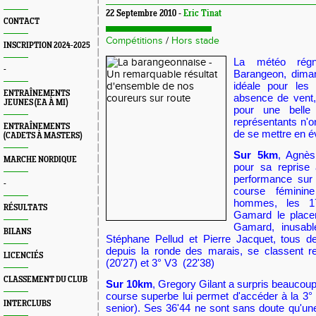
22 Septembre 2010 -
Eric Tinat
CONTACT
Compétitions
/
Hors stade
INSCRIPTION 2024-2025
La météo régn
-
Barangeon, diman
idéale pour les 
ENTRAÎNEMENTS
absence de vent, 
JEUNES (EA À MI)
pour une belle
représentants n'
ENTRAÎNEMENTS
de se mettre en é
(CADETS À MASTERS)
Sur 5km
, Agnès
MARCHE NORDIQUE
pour sa reprise 
performance sur
-
course féminin
hommes, les 1
RÉSULTATS
Gamard le placen
Gamard, inusabl
BILANS
Stéphane Pellud et Pierre Jacquet, tous d
depuis la ronde des marais, se classent r
LICENCIÉS
(20'27) et 3° V3 (22'38)
CLASSEMENT DU CLUB
Sur 10km
, Gregory Gilant a surpris beaucou
course superbe lui permet d'accéder à la 3
INTERCLUBS
senior). Ses 36'44 ne sont sans doute qu'une