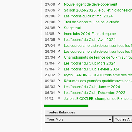
>
27/08
Nouvel agent de développement
>
27/06
Saison 2024-2025, le bulletin d'adhésion
>
20/06
Les "potins du club" mai 2024
>
20/06
Trail de Sancerre, une belle cuvée
>
24/05
Stage trail
>
14/05
Interclubs 2024: Esprit d'équipe
>
04/05
Les "potins" du Club, Avril 2024
>
27/04
Les coureurs hors stade sont sur tous les fr
>
26/04
Les coureurs hors stade sont sur tous les 
>
23/04
Championnats de France de 10 km sur ro
>
12/04
Les "potins" du Club,Mars 2024
>
12/04
Les "potins" du Club, Février 2024
>
27/02
Kyzia HARDINE-JUGOO troisième des régio
>
09/02
Résumés des journées qualificatives benj
>
08/02
Les "potins" du Club, Janvier 2024
>
06/01
Les "potins" du Club, Décembre 2023
>
14/12
Julien LE COZLER, champion de France ...