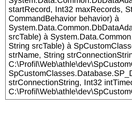
System.Data.Common.DbDataAdapte
startRecord, Int32 maxRecords, 
CommandBehavior behavior) à
System.Data.Common.DbDataAdapte
srcTable) à System.Data.Common.
String srcTable) à SpCustomClas
strName, String strConnectionStrin
C:\Profil\Web\athle\dev\SpCustom
SpCustomClasses.Database.SP_Da
strConnectionString, Int32 intTime
C:\Profil\Web\athle\dev\SpCustom