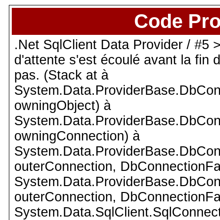
Code Pro
.Net SqlClient Data Provider / #5 >
d'attente s'est écoulé avant la fin
pas. (Stack at à
System.Data.ProviderBase.DbCon
owningObject) à
System.Data.ProviderBase.DbCon
owningConnection) à
System.Data.ProviderBase.DbCon
outerConnection, DbConnectionFac
System.Data.ProviderBase.DbCon
outerConnection, DbConnectionFac
System.Data.SqlClient.SqlConnect