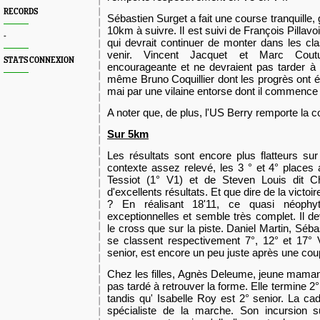
RECORDS
Sébastien Surget a fait une course tranquille,
10km à suivre. Il est suivi de François Pillav
-
qui devrait continuer de monter dans les c
venir. Vincent Jacquet et Marc Cout
STATS CONNEXION
encourageante et ne devraient pas tarder à 
même Bruno Coquillier dont les progrès ont é
mai par une vilaine entorse dont il commence 
A noter que, de plus, l'US Berry remporte la 
Sur 5km
Les résultats sont encore plus flatteurs su
contexte assez relevé, les 3 ° et 4° places
Tessiot (1° V1) et de Steven Louis dit Ch
d'excellents résultats. Et que dire de la vict
? En réalisant 18'11, ce quasi néophy
exceptionnelles et semble très complet. Il dev
le cross que sur la piste. Daniel Martin, Séba
se classent respectivement 7°, 12° et 17° 
senior, est encore un peu juste après une cou
Chez les filles, Agnès Deleume, jeune mama
pas tardé à retrouver la forme. Elle termine 2
tandis qu' Isabelle Roy est 2° senior. La cad
spécialiste de la marche. Son incursion s