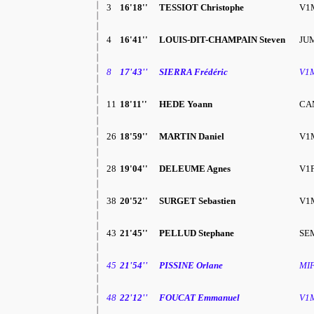
3
16'18''
TESSIOT Christophe
V1
4
16'41''
LOUIS-DIT-CHAMPAIN Steven
JU
8
17'43''
SIERRA Frédéric
V1
11
18'11''
HEDE Yoann
CA
26
18'59''
MARTIN Daniel
V1
28
19'04''
DELEUME Agnes
V1F
38
20'52''
SURGET Sebastien
V1
43
21'45''
PELLUD Stephane
SE
45
21'54''
PISSINE Orlane
MIF
48
22'12''
FOUCAT Emmanuel
V1