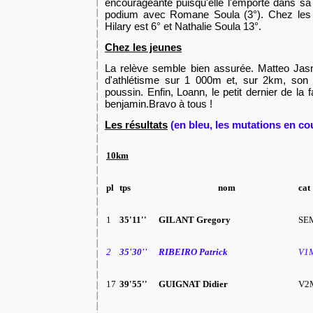
encourageante puisqu'elle l'emporte dans sa 
podium avec Romane Soula (3°). Chez les
Hilary est 6° et Nathalie Soula 13°.
Chez les jeunes
La relève semble bien assurée. Matteo Jas
d'athlétisme sur 1 000m et, sur 2km, son f
poussin. Enfin, Loann, le petit dernier de la 
benjamin.Bravo à tous !
Les résultats
(en bleu, les mutations en co
10km
pl
tps
nom
cat
1
35'11''
GILANT Gregory
SE
2
35'30''
RIBEIRO Patrick
V1
17
39'55''
GUIGNAT Didier
V2