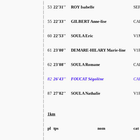
53
22'31''
ROY Isabelle
SEF
55
22'33''
GILBERT Anne-lise
CA
60
22'53''
SOULA Eric
V1
61
23'00''
DEMARE-HILARY Marie-line
V1F
62
23'08''
SOULA Romane
CA
82
26'43''
FOUCAT Ségolène
CA
87
27'02''
SOULA Nathalie
V1F
1km
pl
tps
nom
cat