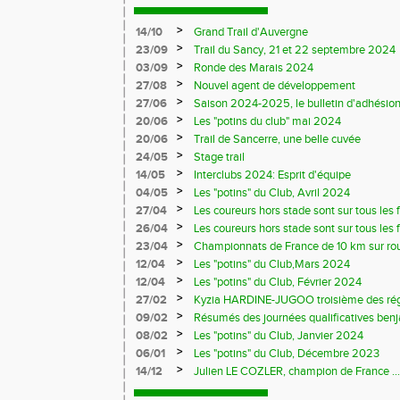
>
14/10
Grand Trail d'Auvergne
>
23/09
Trail du Sancy, 21 et 22 septembre 2024
>
03/09
Ronde des Marais 2024
>
27/08
Nouvel agent de développement
>
27/06
Saison 2024-2025, le bulletin d'adhésion
>
20/06
Les "potins du club" mai 2024
>
20/06
Trail de Sancerre, une belle cuvée
>
24/05
Stage trail
>
14/05
Interclubs 2024: Esprit d'équipe
>
04/05
Les "potins" du Club, Avril 2024
>
27/04
Les coureurs hors stade sont sur tous les fr
>
26/04
Les coureurs hors stade sont sur tous les 
>
23/04
Championnats de France de 10 km sur ro
>
12/04
Les "potins" du Club,Mars 2024
>
12/04
Les "potins" du Club, Février 2024
>
27/02
Kyzia HARDINE-JUGOO troisième des régio
>
09/02
Résumés des journées qualificatives benj
>
08/02
Les "potins" du Club, Janvier 2024
>
06/01
Les "potins" du Club, Décembre 2023
>
14/12
Julien LE COZLER, champion de France ...