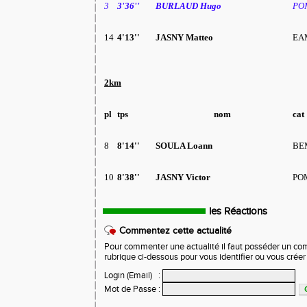
3
3'36''
BURLAUD Hugo
PO
14
4'13''
JASNY Matteo
EA
2km
pl
tps
nom
cat
8
8'14''
SOULA Loann
BE
10
8'38''
JASNY Victor
PO
les Réactions
Commentez cette actualité
Pour commenter une actualité il faut posséder un compt
rubrique ci-dessous pour vous identifier ou vous crée
Login (Email)
:
Mot de Passe
: