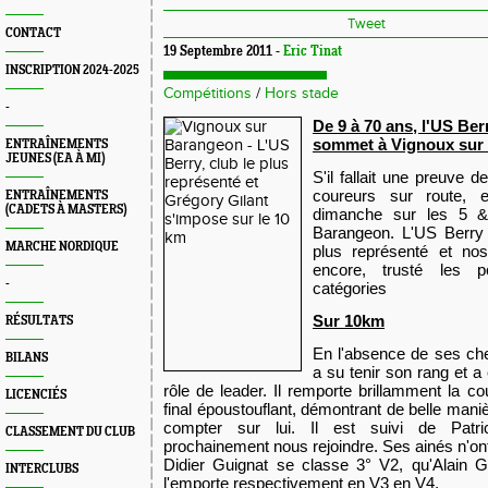
Tweet
CONTACT
19 Septembre 2011 -
Eric Tinat
INSCRIPTION 2024-2025
Compétitions
/
Hors stade
-
De 9 à 70 ans, l'US Ber
sommet à Vignoux sur
ENTRAÎNEMENTS
JEUNES (EA À MI)
S'il fallait une preuve d
coureurs sur route, 
ENTRAÎNEMENTS
(CADETS À MASTERS)
dimanche sur les 5 
Barangeon. L'US Berry ét
MARCHE NORDIQUE
plus représenté et nos
encore, trusté les 
-
catégories
Sur 10km
RÉSULTATS
En l'absence de ses chef
BILANS
a su tenir son rang et a
rôle de leader. Il remporte brillamment la c
LICENCIÉS
final époustouflant, démontrant de belle manière
compter sur lui. Il est suivi de Patric
CLASSEMENT DU CLUB
prochainement nous rejoindre. Ses ainés n'on
Didier Guignat se classe 3° V2, qu'Alain 
INTERCLUBS
l'emporte respectivement en V3 en V4.