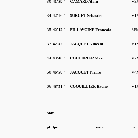
30
41'59''
GAMARD Alain
V3
34
42'16''
SURGET Sebastien
V1
35
42'42''
PILLAVOINE Francois
SE
37
42'52''
JACQUET Vincent
V1
44
43'40''
COUTURIER Marc
V2
60
46'58''
JACQUET Pierre
V4
66
48'31''
COQUILLIER Bruno
V1
5km
pl
tps
nom
cat