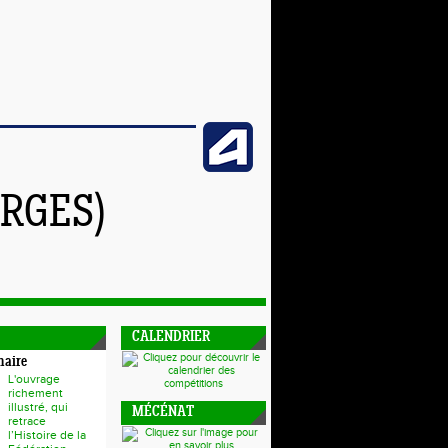
RGES)
CALENDRIER
naire
L'ouvrage
richement
illustré, qui
MÉCÉNAT
retrace
l’Histoire de la