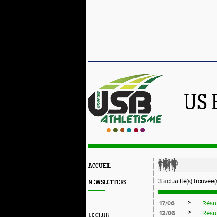
US 
ACCUEIL
3 actualité(s) trouvée(s
NEWSLETTERS
-
>
17/06
Résu
>
12/06
Résul
LE CLUB