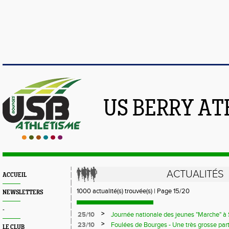
US BERRY AT
ACTUALITÉS
ACCUEIL
1000 actualité(s) trouvée(s) | Page 15/20
NEWSLETTERS
-
>
25/10
Journée nationale des jeunes "Marche" à 
et Solène Bouchut participent à la belle vi
>
23/10
Foulées de Bourges - Une très grosse part
LE CLUB