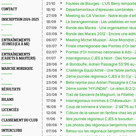
Centre
mais aussi des perfs, comme le nouveau 
>
21/10
Foulées de Bourges - L'US Berry remporte 
Sabrina Godard-Monmarteau - 1h20'06" 
plus représenté pour la 2ème année cons
>
CONTACT
18/10
Départementaux d'épreuves combinées - 
des conditions météo très difficiles
>
27/09
Meeting du CA Vierzon - Notre école d'ath
INSCRIPTION 2024-2025
saison précédente
>
18/09
La barangeonnaise - Les usbéïstes en no
>
07/09
Ronde des Marais - Une organisation réuss
-
nombreux podiums pour nos athlètes
>
03/09
Ronde des Marais 2012 - Encore une éditi
>
06/07
Meeting Michel Musson - Alice Moindrot 
ENTRAÎNEMENTS
JEUNES (EA À MI)
Manon Leduc 13"23 au 100 m
>
03/07
Finale interrégionale des Pointes d'Or ben
pour Alice Moindrot : podium, record de Li
>
02/07
Pointes d'Or minimes nationales à Albi - 
ENTRAÎNEMENTS
du Cher du triathlon
Robin Charles
>
01/07
Interrégionaux CJES à Niort - Des fortune
(CADETS À MASTERS)
représentants
>
28/06
A Bondoufle, Adrien Passagne 55"86 au
MARCHE NORDIQUE
>
25/06
Challenge Equip'Athlé - Une faible partic
Cher pour nos perchistes Alice Moindrot 
>
24/06
2ème journée régionaux CJES à St Cyr - 2 
-
podiums pour les usbéïstes
>
23/06
Belle reprise pour Adrien Passagne à Ch
>
22/06
2ème soirée "HYUNDAI" - Le relais 8/2/2
RÉSULTATS
centième du record du Cher !
>
20/06
Trail de Sancerre (la Magnum, la Fillette) 
vous de cette première
BILANS
>
17/06
Interrégionaux minimes à Châteaudun - 
nos jeunes athlètes
>
16/06
Coup de tonnerre à Vierzon - 2'44"76 au
LICENCIÉS
Tréhondat
>
12/06
Clôture de la saison en fanfare chez les p
sur 135 participants au "déca-jeunes" à S
>
11/06
1ère journée régionaux CJES à Issoudun - 
CLASSEMENT DU CLUB
Camille Chevalier et Manon Leduc
>
09/06
Les photos des régionaux benjamins mini
>
INTERCLUBS
07/06
Retour sur les régionaux benjamins/minime