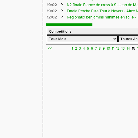
>
19/02
1/2 finale France de cross à St Jean de Mo
2èmes par équipes, Christophe Tessiot et
>
19/02
Finale Perche Elite Tour à Nevers - Alice 
pour les France
Charles tout près de leur record
>
12/02
Régionaux benjamins minimes en salle - T
et podium pour Robin Charles
<<
1
2
3
4
5
6
7
8
9
10
11
12
13
14
15