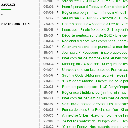
confirment l'exceptionnelle prestation de
>
07/06
1ère soirée HYUNDAI le 30 mai 2012 - les
RECORDS
>
05/06
Interrégionaux d'Epreuves Combinées à C
bronze et record du Club pour Clément Fo
>
03/06
Régionaux benjamins/minimes à Vineuil -
-
minime
dans les annales
>
31/05
1ère soirée HYUNDAI - 5 records du Club 
pour nos relais benjamins et minimes
>
25/05
Championnats d'Académie à Dreux - 2 re
STATS CONNEXION
homologuer ?
>
18/05
Interclubs - Finale Nationale 3 - L'objecti
>
13/05
Départementaux sur piste 2012 - Une cuv
>
30/04
Régionaux d'épreuves combinées - 1 titre
jeunes athlètes
>
20/04
Critérium national des jeunes à la marche
progression d'Emma Pellud et Solène Bo
>
16/04
Journée J.P. Rousseau - Encore quelques
>
12/04
Inter comités de marche - Nos jeunes mar
largement à la bonne tenue de l'équipe d
>
09/04
Meeting du CA Vierzon - Quelques belles 
ouverture de la saison estivale
>
04/04
Un week-end sur les routes de France pou
>
01/04
Sabrina Godard-Monmarteau 7ème des F
Roanne en 35'00"
>
28/03
10 km de St Amand - Encore une belle par
routards
>
22/03
Premiers pas sur piste - L'US Berry s'i
l'un des clubs leader de la marche athléti
>
19/03
Régionaux triathlons benjamins minimes 
pour nos athlètes
>
19/03
Inter comités benjamins minimes de cross
d'Anna Syty chez les minimes filles
>
14/03
Semi marathon de Vierzon - Les usbéïstes
Deleume s'impose pour la 4ème fois che
>
08/03
France de cross à La Roche sur Yon - Kha
Martin, nos seuls représentants
>
03/03
Anne-Lise Gilbert vice-championne de F
cadettes en 15'22"01 - nouveau record du
>
27/02
24 heures marche de Bourges 2012 - De
nationaux exceptionnels.
>
26/02
10 km de Foëcy - Nos routards encore une