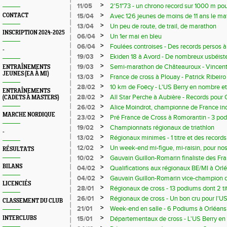
>
11/05
2'51"73 - un chrono record sur 1000 m po
>
CONTACT
15/04
Avec 126 jeunes de moins de 11 ans le mat
l'après-midi, le meeting Pierre Milliard a
>
13/04
Un peu de route, de trail, de marathon
INSCRIPTION 2024-2025
>
06/04
Un 1er mai en bleu
>
06/04
Foulées controises - Des records persos à 
-
>
19/03
Ekiden 18 à Avord - De nombreux usbéiste
plusieurs équipes
>
19/03
Semi-marathon de Châteauroux - Vincent
ENTRAÎNEMENTS
JEUNES (EA À MI)
Deleume s'imposent
>
13/03
France de cross à Plouay - Patrick Ribeir
de cross "à l'ancienne"
>
28/02
10 km de Foëcy - L'US Berry en nombre et
ENTRAÎNEMENTS
>
28/02
All Star Perche à Aubière - Records pour
(CADETS À MASTERS)
et Killian Baulande
>
26/02
Alice Moindrot, championne de France in
MARCHE NORDIQUE
>
23/02
Pré France de Cross à Romorantin - 3 podi
France
>
19/02
Championnats régionaux de triathlon
-
>
13/02
Régionaux minimes - 1 titre et des record
>
12/02
Un week-end mi-figue, mi-raisin, pour nos
RÉSULTATS
juniors, Alice Moindrot et Jénipher Contoi
>
10/02
Gauvain Guillon-Romarin finaliste des Fr
un saut à 5m00
BILANS
>
04/02
Qualifications aux régionaux BE/MI à Orl
>
04/02
Gauvain Guillon-Romarin vice-champion de
LICENCIÉS
Alice Moindrot championne inter-régiona
>
28/01
Régionaux de cross - 13 podiums dont 2 tit
gratin régional du cross
>
26/01
Régionaux de cross - Un bon cru pour l'US
CLASSEMENT DU CLUB
>
21/01
Week-end en salle - 6 Podiums à Orléan
de belles perf à Aubière et Vouneuil
>
INTERCLUBS
15/01
Départementaux de cross - L'US Berry en