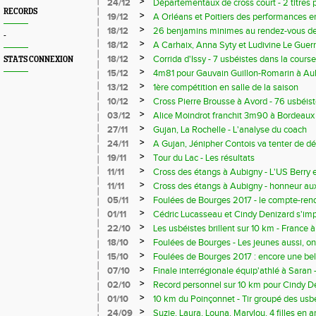
participants, 19 titres et le challenge du
>
24/12
Départementaux de cross court - 2 titres 
jeunes
RECORDS
>
19/12
A Orléans et Poitiers des performances en 
pour les régionaux
>
18/12
26 benjamins minimes au rendez-vous des 
-
participation record qui augure bien de la 
>
18/12
A Carhaix, Anna Syty et Ludivine Le Guern
berruyère
Centre Val-de-Loire en espoirs, lors du ma
>
18/12
Corrida d'Issy - 7 usbéistes dans la cours
STATS CONNEXION
qui améliore le record de Ligue du 10 km 
>
15/12
4m81 pour Gauvain Guillon-Romarin à Au
>
13/12
1ère compétition en salle de la saison
>
10/12
Cross Pierre Brousse à Avord - 76 usbéist
!!
>
03/12
Alice Moindrot franchit 3m90 à Bordeaux
>
27/11
Gujan, La Rochelle - L'analyse du coach
>
24/11
A Gujan, Jénipher Contois va tenter de dé
pour les Europe de cross
>
19/11
Tour du Lac - Les résultats
>
11/11
Cross des étangs à Aubigny - L'US Berry 
>
11/11
Cross des étangs à Aubigny - honneur aux
>
05/11
Foulées de Bourges 2017 - le compte-ren
>
01/11
Cédric Lucasseau et Cindy Denizard s'imp
d'Halloween à Dun-sur-Auron
>
22/10
Les usbéistes brillent sur 10 km - France
régionale du Centre
>
18/10
Foulées de Bourges - Les jeunes aussi, ont 
>
15/10
Foulées de Bourges 2017 : encore une bel
Berry Athlétisme
>
07/10
Finale interrégionale équip'athlé à Saran 
podium
>
02/10
Record personnel sur 10 km pour Cindy De
Clermont Ferrand
>
01/10
10 km du Poinçonnet - Tir groupé des usb
>
24/09
Suzie, Laura, Louna, Marylou, 4 filles en ar