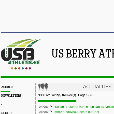
US BERRY AT
ACTUALITÉS
ACCUEIL
1000 actualité(s) trouvée(s) | Page 5/20
NEWSLETTERS
-
>
04/06
Killian Baulande franchit un cap au Décat
>
03/06
5m27, nouveau record du Cher
LE CLUB