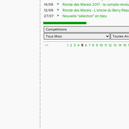
>
14/09
Ronde des Marais 2017 - le compte-rend
>
12/09
Ronde des Marais - L'article du Berry Rép
>
27/07
Nouvelle "sélection" en bleu
<<
1
2
3
4
5
6
7
8
9
10
11
12
13
14
15