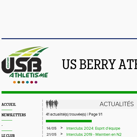
US BERRY AT
ACTUALITÉS
ACCUEIL
41 actualité(s) trouvée(s) | Page 1/1
NEWSLETTERS
-
>
14/05
Interclubs 2024: Esprit d'équipe
>
21/05
Interclubs 2019 - Maintien en N2
LE CLUB