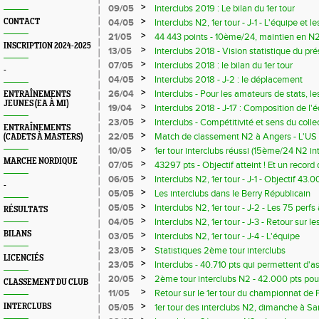
>
09/05
Interclubs 2019 : Le bilan du 1er tour
>
CONTACT
04/05
Interclubs N2, 1er tour - J-1 - L'équipe et l
>
21/05
44 443 points - 10ème/24, maintien en N
INSCRIPTION 2024-2025
>
13/05
Interclubs 2018 - Vision statistique du pré
>
07/05
Interclubs 2018 : le bilan du 1er tour
-
>
04/05
Interclubs 2018 - J-2 : le déplacement
>
26/04
Interclubs - Pour les amateurs de stats, l
ENTRAÎNEMENTS
JEUNES (EA À MI)
depuis 2004
>
19/04
Interclubs 2018 - J-17 : Composition de l'
>
23/05
Interclubs - Compétitivité et sens du collec
ENTRAÎNEMENTS
pour l'excellent total de 44.322 pts
>
22/05
Match de classement N2 à Angers - L'US
(CADETS À MASTERS)
44.322 pts, 13ème sur les 24 clubs de l'in
>
10/05
1er tour interclubs réussi (15ème/24 N2 i
MARCHE NORDIQUE
au niveau national) - Il faut se mobiliser 
>
07/05
43297 pts - Objectif atteint ! Et un recor
au 2ème tour
qui tombe !
>
06/05
Interclubs N2, 1er tour - J-1 - Objectif 43.
-
>
05/05
Les interclubs dans le Berry Républicain
>
05/05
Interclubs N2, 1er tour - J-2 - Les 75 perfs
RÉSULTATS
ans
>
04/05
Interclubs N2, 1er tour - J-3 - Retour sur le
améliorer ..!)
BILANS
>
03/05
Interclubs N2, 1er tour - J-4 - L'équipe
>
23/05
Statistiques 2ème tour interclubs
LICENCIÉS
>
23/05
Interclubs - 40.710 pts qui permettent d'a
>
20/05
2ème tour interclubs N2 - 42.000 pts pour
CLASSEMENT DU CLUB
>
11/05
Retour sur le 1er tour du championnat de 
Quelques statistiques
>
INTERCLUBS
05/05
1er tour des interclubs N2, dimanche à Sa