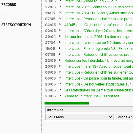
>
23/05
Interclubs - 2ème tour N2 - Jour J
RECORDS
>
22/05
Interclubs 2015 - 2ème tour - Le déplace
>
18/05
Interclubs 2014 : l'US Berry Athlétisme a
-
>
07/05
Interclubs - Retour en chiffres sur ce prem
>
04/05
41.045 pts - Objectif dépassé et qualificat
STATS CONNEXION
finale N3 avec le meilleur total de l'interré
>
02/05
Interclubs - C'était il y a 20 ans, les inter
rubrique "Flashback"
>
29/04
1er tour Interclubs 2014 - La dernière ligne
>
27/04
Interclubs - La montée en N2 dans le viseu
40.000 pts au 1er tour
>
19/05
Interclubs - Finale régionale N3 - Fa...ra...
Athlétisme 3ème avec 37.367 points
>
07/05
Interclubs - Retour en chiffres sur ce prem
>
22/05
Retour sur les interclubs - Un résultat mag
mobilisation de tous, à peine terni par le
>
20/05
Interclubs finale N3 - Avec un super total 
en N2 ratée pour... 67 points
manquera finalement que 67 pts à l'US B
>
08/05
Interclubs - Retour en chiffres sur le 1er to
>
06/05
Interclubs - Ça passe pour la finale, qui a
mai
>
28/05
Interclubs - De nouvelles statistiques sur
>
26/05
Les statistiques du 2ème tour d'interclubs
>
23/05
2ème tour interclubs - Ils l'ont fait